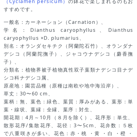
（Cyclamen persicum）
の鉢花で楽しまれるのもお
すすめです。
一般名：カーネーション（Carnation）、
学名：Dianthus caryophyllus、Dianthus
caryophyllus ×D. plumarius、
別名：オランダセキチク（阿蘭陀石竹）、オランダナ
デシコ（阿蘭陀撫子）、ジャコウナデシコ（麝香撫
子）、
分類名：植物界被子植物真性双子葉類ナデシコ目ナデ
シコ科ナデシコ属、
原産地：園芸品種（原種は南欧や地中海沿岸）、
草丈：30〜60 cm、
葉柄：無、葉色：緑色、葉質：厚みがある、葉形：単
葉・線状、葉縁：全縁、葉序：対生、
開花期：4月～10月（８月を除く）、花序形：単生、
散形花序/集散花序、花径：3〜5cm、花弁数：５枚
で八重咲きが多い、花色：赤・桃 ・黄 ・白 ・橙 ・