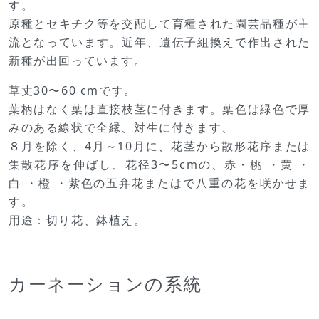
す。
原種とセキチク等を交配して育種された園芸品種が主
流となっています。近年、遺伝子組換えで作出された
新種が出回っています。
草丈30〜60 cmです。
葉柄はなく葉は直接枝茎に付きます。葉色は緑色で厚
みのある線状で全縁、対生に付きます、
８月を除く、4月～10月に、花茎から散形花序または
集散花序を伸ばし、花径3〜5cmの、赤・桃 ・黄 ・
白 ・橙 ・紫色の五弁花またはで八重の花を咲かせま
す。
用途：切り花、鉢植え。
カーネーションの系統