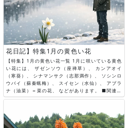
花日記】特集1月の黄色い花
【特集】1月の黄色い花一覧 1月に咲いている黄色
い花には、 ザゼンソウ（座禅草）、 カンアオイ
（寒葵）、 シナマンサク（志那満作）、 ソシンロ
ウバイ（蘇秦蝋梅）、 スイセン（水仙）、 アブラ
ナ（油菜）＝菜の花、 などがあります。 ■関連ペ
ージ 【特集】1月の黄色い花一覧 【花日記】特集1
月の黄色い花 かぎけん花図鑑 花日記2025年1月1
３日(月) #1月の黄色い花一覧 #1月の黄色