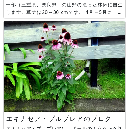
一部（三重県、奈良県）の山野の湿った林床に自生
します。草丈は20～30 cmです。 4月～5月に、偽
茎に2枚の葉を付け中央から1本の花茎を伸ばしま
す。葉は鳥足状に付きます。仏炎苞は長さ8～12
cmで、紫褐色地に淡紫褐色と白のストライプが入
り
エキナセア・プルプレアのブログ
エキナセア・プルプレアは、ボールのような花が切