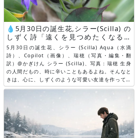
💧5月30日の誕生花,シラー(Scilla) の
しずく詩「遠くを見つめたくなる日
は」by Aqua
5月30日の誕生花、シラー (Scilla) Aqua（水滴
詩）、Copilot（画像）、瑞穂（写真・編集・翻
訳）@かぎけん シラー (Scilla)、写真：瑞穂 生身
の人間だもの、時に辛いこともあるよね。そんなと
きは、心に、しずくのような可愛い友達を作ってみ
るのもいいんじゃない？☺ 💧シラー「遠くを見つ
めたくなる日は」 by Aqua 遠くを見つめたくなる
日は シラーの青い花を思