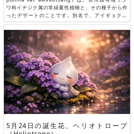
ワ科イチジク属の常緑蔓性植物と、その種子から作
ったデザートのことです。別名で、アイギョクシ
（愛玉子、ò-giô-chí、台湾語）や、アイギョク
シ、アイギョクシイタビ、カンテンイタビ、Ai-yu
Jelly（アイユィゼリー、愛玉ゼリー）とも
5月24日の誕生花、ヘリオトロープ
（Heliotrope）