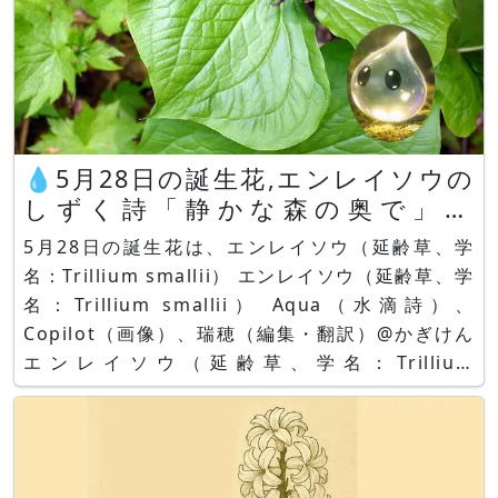
💧5月28日の誕生花,エンレイソウの
しずく詩「静かな森の奥で」by
Aqua
5月28日の誕生花は、エンレイソウ（延齢草、学
名：Trillium smallii） エンレイソウ（延齢草、学
名：Trillium smallii） Aqua（水滴詩）、
Copilot（画像）、瑞穂（編集・翻訳）@かぎけん
エンレイソウ（延齢草、学名：Trillium
smallii）、写真：Mizuho and イラスト：
Copilot 生身の人間だもの、時に辛いこともあるよ
ね。そんなと