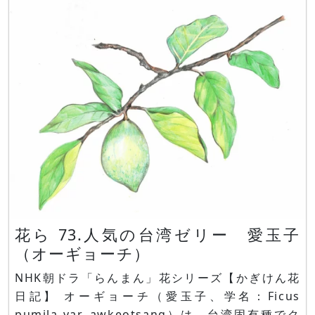
付いた世界だった。 けれど、凍てつく土の奥深く
で、ひとつの球根が熱い夢を
花ら 73.人気の台湾ゼリー 愛玉子
（オーギョーチ）
NHK朝ドラ「らんまん」花シリーズ【かぎけん花
日記】 オーギョーチ（愛玉子、学名：Ficus
pumila var. awkeotsang）は、台湾固有種でク