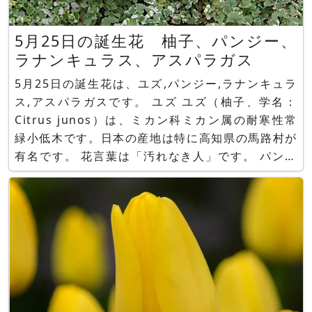
5月25日の誕生花 柚子、パンジー、
ラナンキュラス、アスパラガス
5月25日の誕生花は、ユズ,パンジー,ラナンキュラ
ス,アスパラガスです。 ユズ ユズ（柚子、学名：
Citrus junos）は、ミカン科ミカン属の耐寒性常
緑小低木です。日本の産地は特に高知県の馬路村が
有名です。 花言葉は「汚れなき人」です。 パンジ
ー パンジー（Pansy、学名：Viola ×
wittrockiana）は、スミレ科スミレ属の耐寒性一
年草です。サンシキスミレ（三色菫）とも呼ばれ