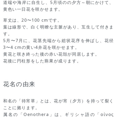
道端や海岸に自生し、5月頃のの夕方～朝にかけて、
黄色い一日花を咲かせます。
草丈は、20〜100 cmです。
葉は線形で、白く明瞭な主脈があり、互生して付きま
す。
5月〜7月に、花茎先端から総状花序を伸ばし、花径
3〜4 cmの黄い4弁花を咲かせます。
黄花と咲き終った後の赤い花殻が同居します。
花後に円柱形をした蒴果が成ります。
花名の由来
和名の「待宵草」とは、花が宵（夕方）を持って裂く
ことに拠ります。
属名の「Oenothera」は、ギリシャ語の「οίνος