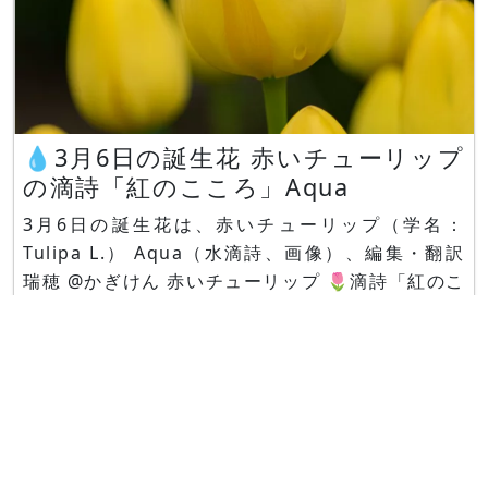
💧3月6日の誕生花 赤いチューリップ
の滴詩「紅のこころ」Aqua
3月6日の誕生花は、赤いチューリップ（学名：
Tulipa L.） Aqua（水滴詩、画像）、編集・翻訳
瑞穂 @かぎけん 赤いチューリップ 🌷滴詩「紅のこ
ころ」 by Aqua ひとひらの 紅がゆれる 春の風
に そっと揺れて まだ言えぬ 想いを抱き 今日
も 空を見上げてる 陽ざしに透ける 花びらの奥
かくした言葉が あたたかく 胸の奥で 咲きつづ
ける あなたへ向けた 紅のここ
Copyright © 2026
Science & Technology Inst., Co.