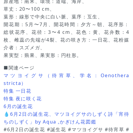
原産地：南米、環境：道端、海岸、
草丈：20〜100 cm、
葉形：線形で中央に白い脈、葉序：互生、
開花期：5月〜7月、開花時間：夕方～朝、花序形：
総状花序、花径：3〜4 cm、花色：黄、花弁数：4
枚、雌蕊の先端が4裂、花の咲き方：一日花、花粉媒
介者：スズメガ、
果実型：蒴果、果実形：円柱形。
■関連ページ
マツヨイグサ（待宵草、学名：Oenothera
stricta）
特集 一日花
特集 夜に咲く花
6月の誕生花
💧6月2日の誕生花、マツヨイグサのしずく詩「宵待
ちのしずく」by Aqua ,かぎけん花図鑑
#6月2日の誕生花 #誕生花 #マツヨイグサ #待宵草 #