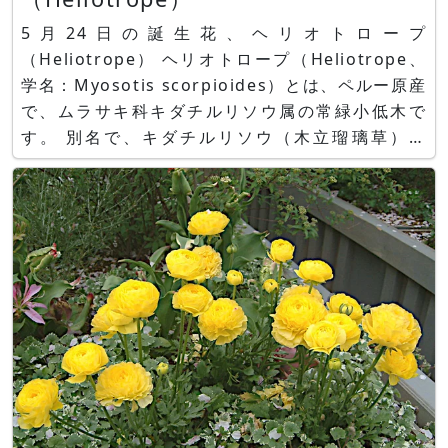
5月24日の誕生花、ヘリオトロープ
（Heliotrope） ヘリオトロープ（Heliotrope、
学名：Myosotis scorpioides）とは、ペルー原産
で、ムラサキ科キダチルリソウ属の常緑小低木で
す。 別名で、キダチルリソウ（木立瑠璃草）、
Cherry-pie、 ヘリオトロープ（Heliotrope）、
コモンヘリオトロープ、コウスイボク（香水木）、
ニオイムラサキと呼ばれます。 ムラサキ