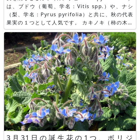
は、ブドウ（葡萄、学名：Vitis spp.）や、ナシ
（梨、学名：Pyrus pyrifolia）と共に、秋の代表
果実の１つとして人気です。 カキノキ（柿の木、
学名：Diospyros kaki ）とは、中国原産で、カキ
ノキ科カキノキ属の落葉樹とその果実です。 成長
の速さの例えで、「モモ
3月31日の誕生花の1つ、ボリジ