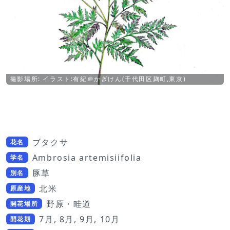
撮影場所: イラスト:有紀＠かぎけん(千代田区麹町,東京)
ブタクサ
花名
Ambrosia artemisiifolia
学名
豚草
別名
北米
原産地
野原・畦道
開花場所
7月, 8月, 9月, 10月
開花期