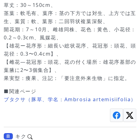
草丈：30～150cm、
茎葉：軟毛有、葉序：茎の下方では対生、上方では互
生、葉質：軟、葉形：二回羽状複葉深裂、
開花期：7～10月、雌雄同株、花色：黄色、小花径：
0.2～0.3cm、風媒花、
【雄花ー花序形：細長い総状花序、花冠形：頭花、頭
花径：0.3〜0.4cm】、
【雌花―花冠形：頭花、花の付く場所：雄花序基部の
葉腋に2〜3個集合】、
果実型：痩果、注記：「要注意外来生物」に指定。
■関連ページ
ブタクサ（豚草、学名：Ambrosia artemisiifolia）
キク
目