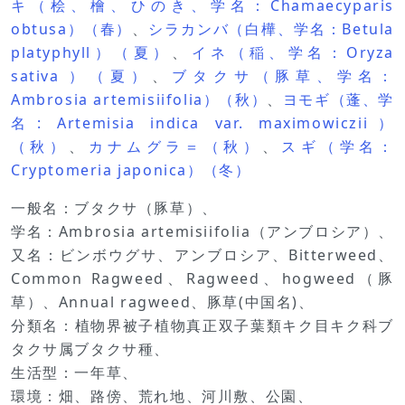
キ（桧、檜、ひのき、学名：Chamaecyparis
obtusa）（春）
、
シラカンバ（白樺、学名：Betula
platyphyll）（夏）
、
イネ（稲、学名：Oryza
sativa ）（夏）
、
ブタクサ（豚草、学名：
Ambrosia artemisiifolia）（秋）
、
ヨモギ（蓬、学
名: Artemisia indica var. maximowiczii）
（秋）
、
カナムグラ＝（秋）
、
スギ（学名：
Cryptomeria japonica）（冬）
一般名：ブタクサ（豚草）、
学名：Ambrosia artemisiifolia（アンブロシア）、
又名：ビンボウグサ、アンブロシア、Bitterweed、
Common Ragweed、Ragweed、hogweed（豚
草）、Annual ragweed、豚草(中国名)、
分類名：植物界被子植物真正双子葉類キク目キク科ブ
タクサ属ブタクサ種、
生活型：一年草、
環境：畑、路傍、荒れ地、河川敷、公園、