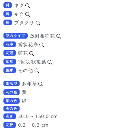
キク
科
キク
属
ブタクサ
種
放射相称花
花のタイプ
総状花序
花序
頭花
花冠
2回羽状複葉
葉形
その他
葉縁
多年草
生活型
黄
花の色
緑
葉の色
実の色
30.0 ~ 150.0 cm
高さ
0.2 ~ 0.3 cm
花径