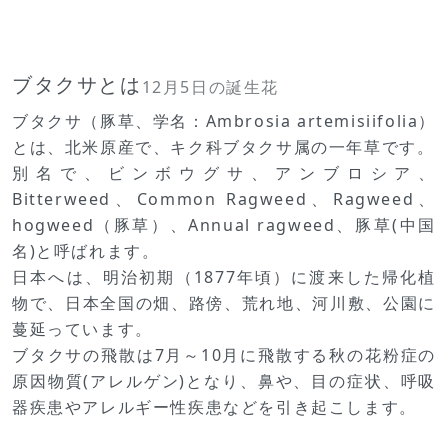
ブタクサとは
12月5日の誕生花
ブタクサ（豚草、学名：Ambrosia artemisiifolia）
とは、北米原産で、キク科ブタクサ属の一年草です。
別名で、ビンボウグサ、アンブロシア、
Bitterweed、Common Ragweed、Ragweed、
hogweed（豚草）、Annual ragweed、豚草(中国
名)と呼ばれます。
日本へは、明治初期（1877年頃）に渡来した帰化植
物で、日本全国の畑、路傍、荒れ地、河川敷、公園に
蔓延っています。
ブタクサの飛散は7月～10月に飛散する秋の花粉症の
原因物質(アレルゲン)となり、鼻や、目の症状、呼吸
器疾患やアレルギー性疾患などを引き起こします。