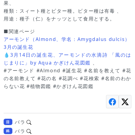
果、
種類：スィート種とビター種。ビター種は有毒 、
用途：種子（仁）をナッツとして食用とする。
■関連ページ
アーモンド（Almond、学名：Amygdalus dulcis）
3月の誕生花
💧3月14日の誕生花、アーモンドの水滴詩 「風のは
じまりに」by Aqua かぎけん花図鑑
、
#アーモンド #Almond #誕生花 #名前を教えて #花
の名前教えて #花の名 #花調べ #花検索 #名前のわか
らない花 #植物図鑑 #かぎけん花図鑑
バラ
目
バラ
科