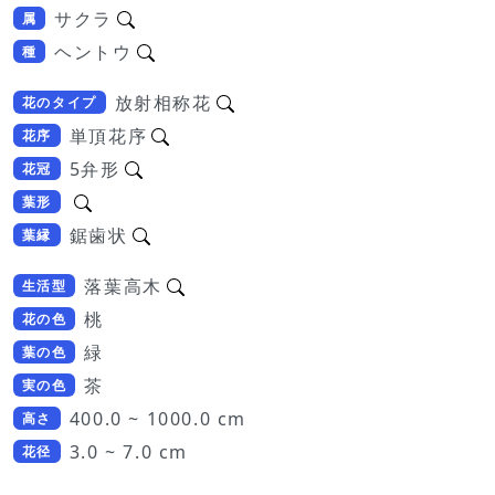
サクラ
属
ヘントウ
種
放射相称花
花のタイプ
単頂花序
花序
5弁形
花冠
葉形
鋸歯状
葉縁
落葉高木
生活型
桃
花の色
緑
葉の色
茶
実の色
400.0 ~ 1000.0 cm
高さ
Loading...
3.0 ~ 7.0 cm
花径