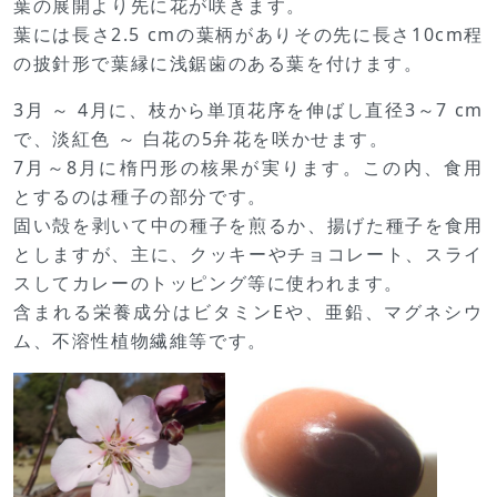
葉の展開より先に花が咲きます。
葉には長さ2.5 cmの葉柄がありその先に長さ10cm程
の披針形で葉縁に浅鋸歯のある葉を付けます。
3月 ～ 4月に、枝から単頂花序を伸ばし直径3～7 cm
で、淡紅色 ～ 白花の5弁花を咲かせます。
7月～8月に楕円形の核果が実ります。この内、食用
とするのは種子の部分です。
固い殻を剥いて中の種子を煎るか、揚げた種子を食用
としますが、主に、クッキーやチョコレート、スライ
スしてカレーのトッピング等に使われます。
含まれる栄養成分はビタミンEや、亜鉛、マグネシウ
ム、不溶性植物繊維等です。