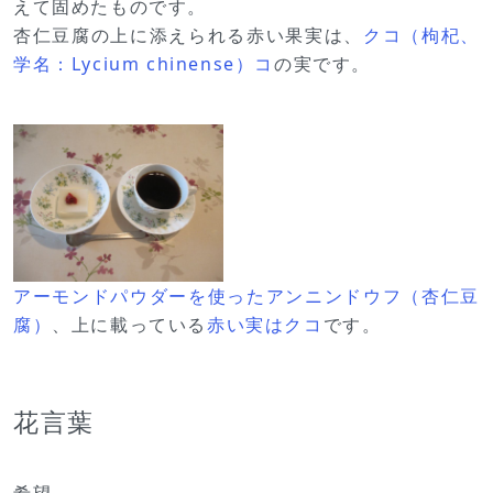
えて固めたものです。
杏仁豆腐の上に添えられる赤い果実は、
クコ（枸杞、
学名：Lycium chinense）コ
の実です。
アーモンドパウダーを使ったアンニンドウフ（杏仁豆
腐）
、上に載っている
赤い実はクコ
です。
花言葉