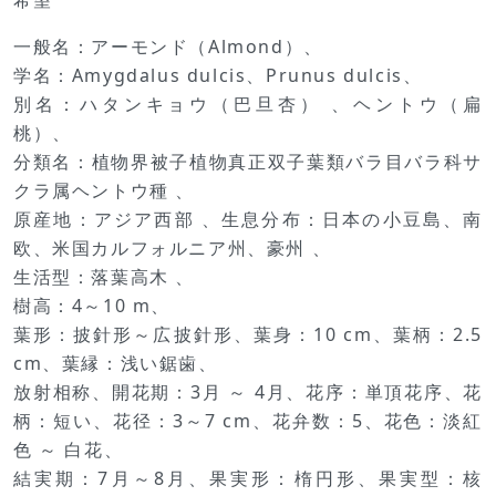
希望
一般名：アーモンド（Almond）、
学名：Amygdalus dulcis、Prunus dulcis、
別名：ハタンキョウ（巴旦杏） 、ヘントウ（扁
桃）、
分類名：植物界被子植物真正双子葉類バラ目バラ科サ
クラ属ヘントウ種 、
原産地：アジア西部 、生息分布：日本の小豆島、南
欧、米国カルフォルニア州、豪州 、
生活型：落葉高木 、
樹高：4～10 m、
葉形：披針形～広披針形、葉身：10 cm、葉柄：2.5
cm、葉縁：浅い鋸歯、
放射相称、開花期：3月 ～ 4月、花序：単頂花序、花
柄：短い、花径：3～7 cm、花弁数：5、花色：淡紅
色 ～ 白花、
結実期：7月～8月、果実形：楕円形、果実型：核