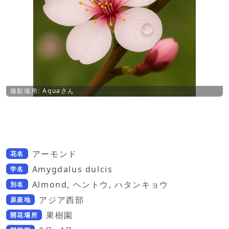
撮影場所: Aquaさん
アーモンド
花名
Amygdalus dulcis
学名
Almond, ヘントウ, ハタンキョウ
別名
アジア西部
原産地
果樹園
開花場所