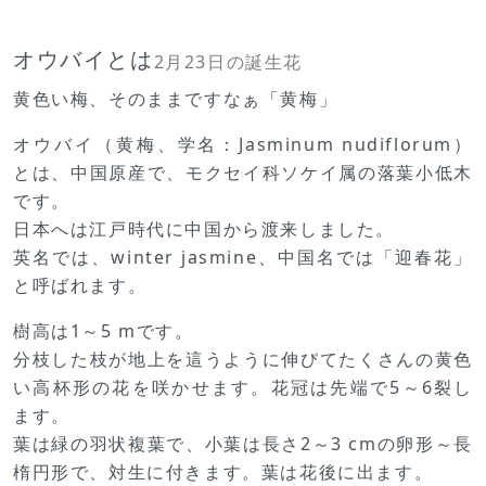
オウバイとは
2月23日の誕生花
黄色い梅、そのままですなぁ「黄梅」
オウバイ（黄梅、学名：Jasminum nudiflorum）
とは、中国原産で、モクセイ科ソケイ属の落葉小低木
です。
日本へは江戸時代に中国から渡来しました。
英名では、winter jasmine、中国名では「迎春花」
と呼ばれます。
樹高は1～5 mです。
分枝した枝が地上を這うように伸びてたくさんの黄色
い高杯形の花を咲かせます。花冠は先端で5～6裂し
ます。
葉は緑の羽状複葉で、小葉は長さ2～3 cmの卵形～長
楕円形で、対生に付きます。葉は花後に出ます。