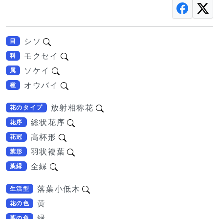
シソ
目
モクセイ
科
ソケイ
属
オウバイ
種
放射相称花
花のタイプ
総状花序
花序
高杯形
花冠
羽状複葉
葉形
全縁
葉縁
落葉小低木
生活型
黄
花の色
緑
葉の色