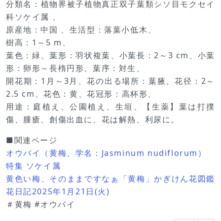
分類名：植物界被子植物真正双子葉類シソ目モクセイ
科ソケイ属 、
原産地：中国 、生活型：落葉小低木、
樹高：1～5 m、
葉色：緑、葉形：羽状複葉、小葉長：2～3 cm、小葉
形：卵形～長楕円形、葉序：対生、
開花期：1月～3月、花の出る場所：葉腋、花径：2～
2.5 cm、花色：黄、花冠形：高杯形、
用途：庭植え、公園植え、生垣、【生薬】葉は打撲
傷、腫瘡、創傷出血に、花は解熱、利尿に。
■関連ページ
オウバイ（黄梅、学名：Jasminum nudiflorum）
特集 ソケイ属
黄色い梅、そのままですなぁ「黄梅」かぎけん花図鑑
花日記2025年1月21日(火)
＃黄梅 #オウバイ