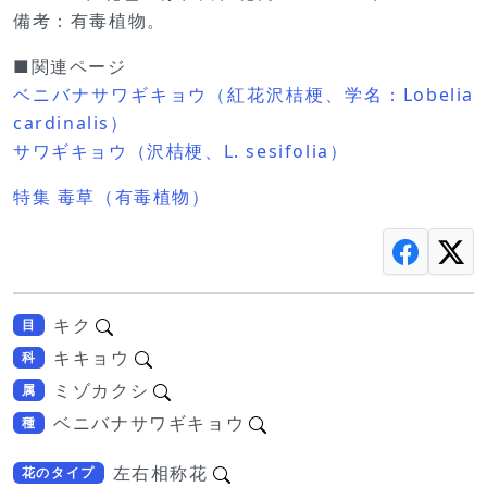
備考：有毒植物。
■関連ページ
ベニバナサワギキョウ（紅花沢桔梗、学名：Lobelia
cardinalis）
サワギキョウ（沢桔梗、L. sesifolia）
特集 毒草（有毒植物）
キク
目
キキョウ
科
ミゾカクシ
属
ベニバナサワギキョウ
種
左右相称花
花のタイプ