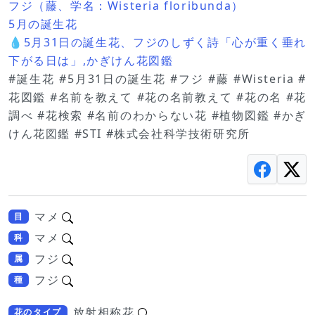
フジ（藤、学名：Wisteria floribunda）
5月の誕生花
💧5月31日の誕生花、フジのしずく詩「心が重く垂れ
下がる日は」,かぎけん花図鑑
#誕生花 #5月31日の誕生花 #フジ #藤 #Wisteria #
花図鑑 #名前を教えて #花の名前教えて #花の名 #花
調べ #花検索 #名前のわからない花 #植物図鑑 #かぎ
けん花図鑑 #STI #株式会社科学技術研究所
マメ
目
マメ
科
フジ
属
フジ
種
放射相称花
花のタイプ