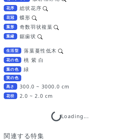
総状花序
花序
蝶形
花冠
奇数羽状複葉
葉形
鋸歯状
葉縁
落葉蔓性低木
生活型
桃 紫 白
花の色
緑
葉の色
実の色
300.0 ~ 3000.0 cm
高さ
2.0 ~ 2.0 cm
花径
Loading...
Loading...
関連する特集