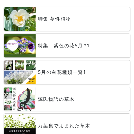
特集 蔓性植物
特集 紫色の花5月#1
5月の白花種類一覧1
源氏物語の草木
万葉集でよまれた草木