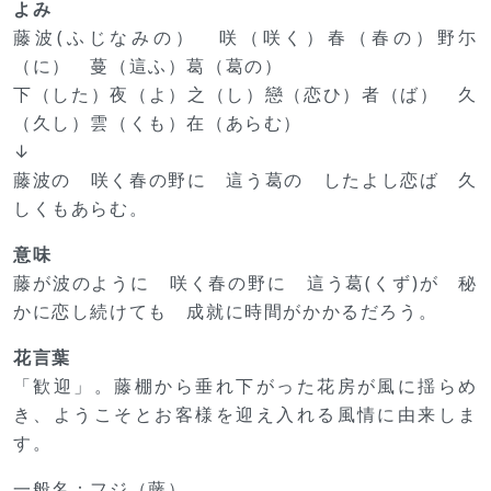
よみ
藤波(ふじなみの） 咲（咲く）春（春の）野尓
（に） 蔓（這ふ）葛（葛の）
下（した）夜（よ）之（し）戀（恋ひ）者（ば） 久
（久し）雲（くも）在（あらむ）
↓
藤波の 咲く春の野に 這う葛の したよし恋ば 久
しくもあらむ。
意味
藤が波のように 咲く春の野に 這う葛(くず)が 秘
かに恋し続けても 成就に時間がかかるだろう。
花言葉
「歓迎」。藤棚から垂れ下がった花房が風に揺らめ
き、ようこそとお客様を迎え入れる風情に由来しま
す。
一般名：フジ（藤）、