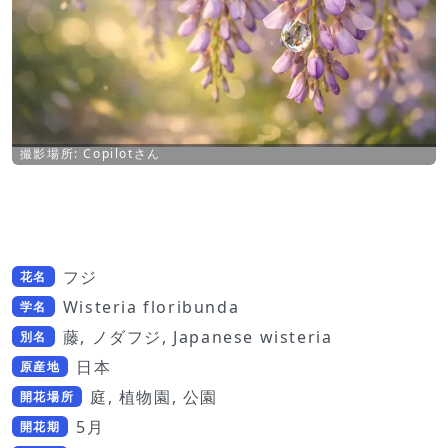
撮影場所: Copilotさん
フジ
花名
Wisteria floribunda
学名
藤, ノダフジ, Japanese wisteria
別名
日本
原産地
庭, 植物園, 公園
開花場所
5月
開花期