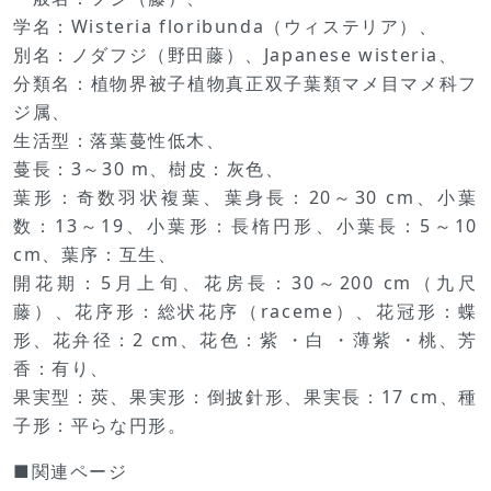
学名：Wisteria floribunda（ウィステリア）、
別名：ノダフジ（野田藤）、Japanese wisteria、
分類名：植物界被子植物真正双子葉類マメ目マメ科フ
ジ属、
生活型：落葉蔓性低木、
蔓長：3～30 m、樹皮：灰色、
葉形：奇数羽状複葉、葉身長：20～30 cm、小葉
数：13～19、小葉形：長楕円形、小葉長：5～10
cm、葉序：互生、
開花期：5月上旬、花房長：30～200 cm（九尺
藤）、花序形：総状花序（raceme）、花冠形：蝶
形、花弁径：2 cm、花色：紫 ・白 ・薄紫 ・桃、芳
香：有り、
果実型：莢、果実形：倒披針形、果実長：17 cm、種
子形：平らな円形。
■関連ページ