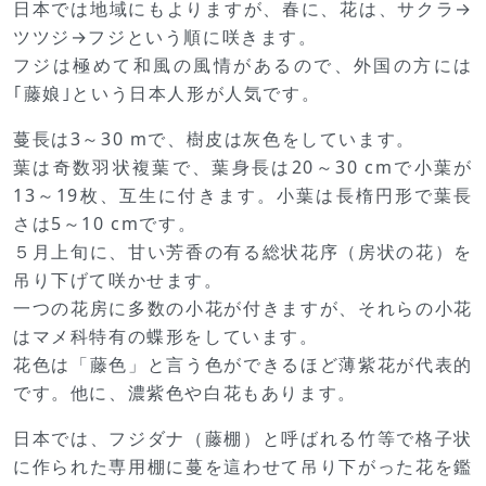
日本では地域にもよりますが、春に、花は、サクラ→
ツツジ→フジという順に咲きます。
フジは極めて和風の風情があるので、外国の方には
｢藤娘｣という日本人形が人気です。
蔓長は3～30 mで、樹皮は灰色をしています。
葉は奇数羽状複葉で、葉身長は20～30 cmで小葉が
13～19枚、互生に付きます。小葉は長楕円形で葉長
さは5～10 cmです。
５月上旬に、甘い芳香の有る総状花序（房状の花）を
吊り下げて咲かせます。
一つの花房に多数の小花が付きますが、それらの小花
はマメ科特有の蝶形をしています。
花色は「藤色」と言う色ができるほど薄紫花が代表的
です。他に、濃紫色や白花もあります。
日本では、フジダナ（藤棚）と呼ばれる竹等で格子状
に作られた専用棚に蔓を這わせて吊り下がった花を鑑