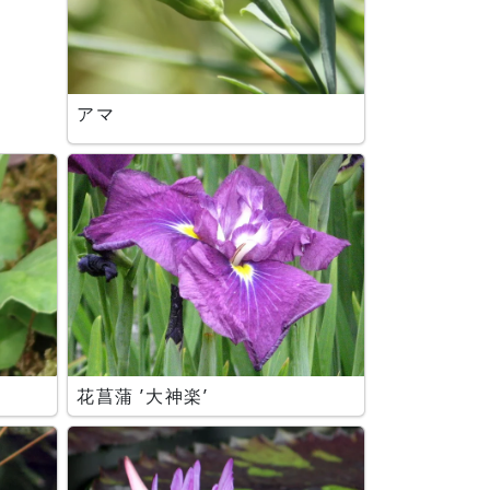
アマ
花菖蒲 ’大神楽’