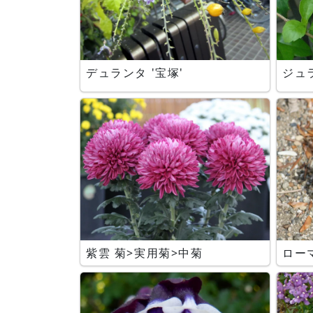
デュランタ '宝塚'
ジュ
紫雲 菊>実用菊>中菊
ロー