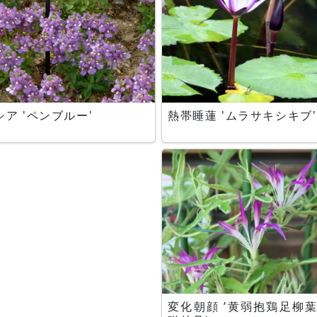
ア 'ペンブルー'
熱帯睡蓮 'ムラサキシキブ'
変化朝顔 ’黄弱抱鶏足柳葉