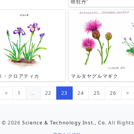
咲牡丹’
ス・クロアティカ
マルタヤグルマギク
<
1
…
22
23
24
25
26
>
t © 2026
Science & Technology Inst., Co.
All Right