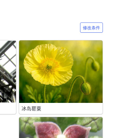
修改条件
冰岛罂粟