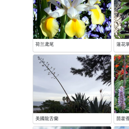
荷兰鸢尾
蓮花
美國龍舌蘭
茴藿