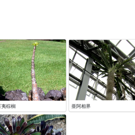
百夷棕榈
亜阿相界