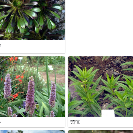
掌
香
茜葎