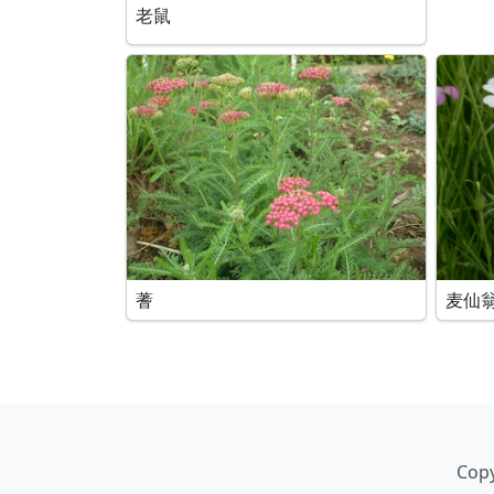
老鼠
蓍
麦仙
Copy