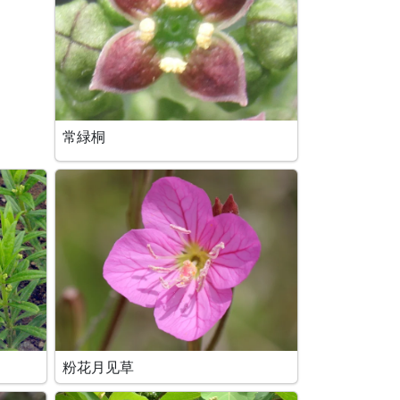
常緑桐
粉花月见草