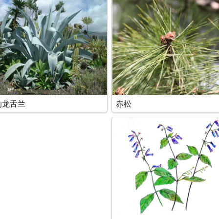
的龙舌兰
赤松