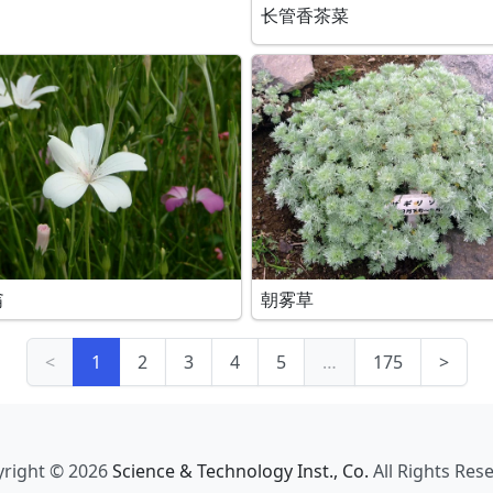
长管香茶菜
翁
朝雾草
<
1
2
3
4
5
…
175
>
right © 2026
Science & Technology Inst., Co.
All Rights Res