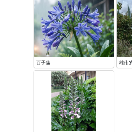
百子莲
雄伟