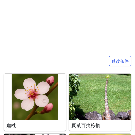
搜索条件
修改条件
扁桃
夏威百夷棕榈