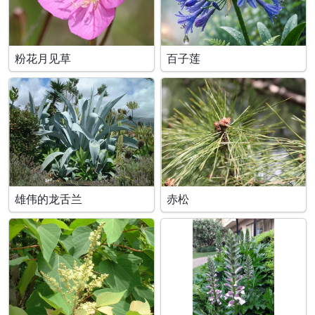
粉花月见草
百子莲
雄伟的龙舌兰
赤松