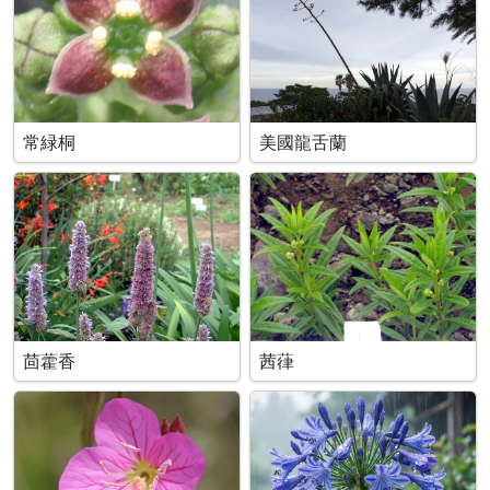
常緑桐
美國龍舌蘭
茴藿香
茜葎