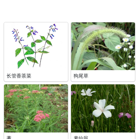
长管香茶菜
狗尾草
蓍
麦仙翁