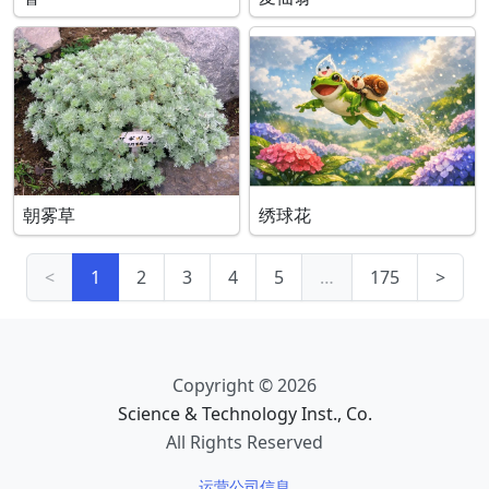
朝雾草
绣球花
<
1
2
3
4
5
…
175
>
Copyright © 2026
Science & Technology Inst., Co.
All Rights Reserved
运营公司信息