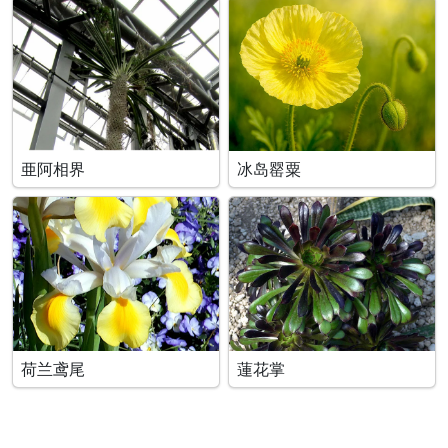
亜阿相界
冰岛罂粟
荷兰鸢尾
蓮花掌