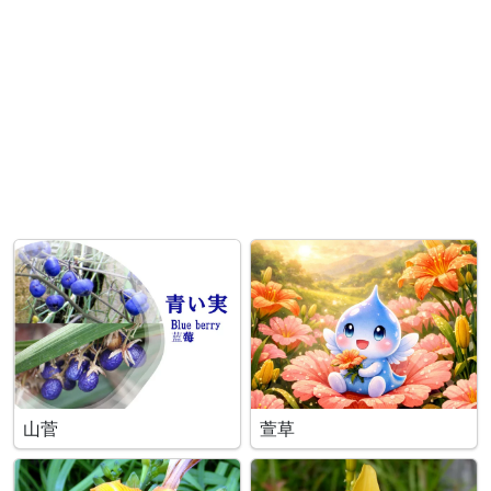
山菅
萱草