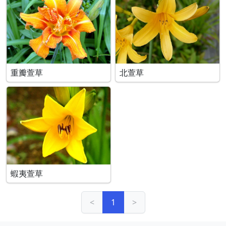
重瓣萱草
北萱草
蝦夷萱草
<
1
>