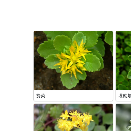
费菜
堪察