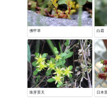
佛甲草
白霜
珠芽景天
日本