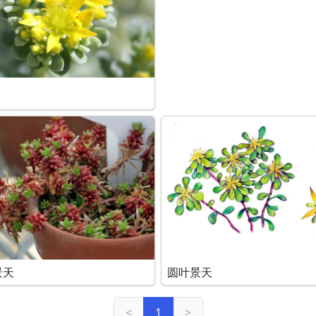
景天
圆叶景天
<
1
>