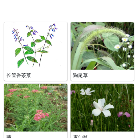
长管香茶菜
狗尾草
蓍
麦仙翁