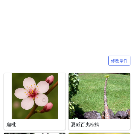
搜索条件
修改条件
扁桃
夏威百夷棕榈