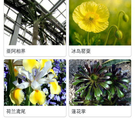
亜阿相界
冰岛罂粟
荷兰鸢尾
蓮花掌