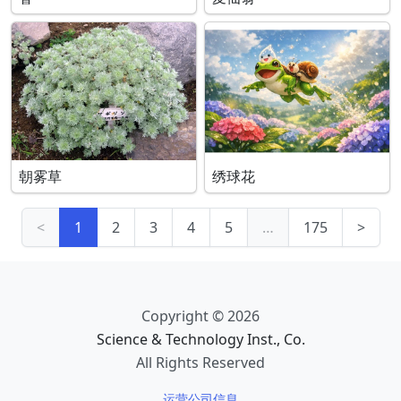
朝雾草
绣球花
<
1
2
3
4
5
…
175
>
Copyright © 2026
Science & Technology Inst., Co.
All Rights Reserved
运营公司信息