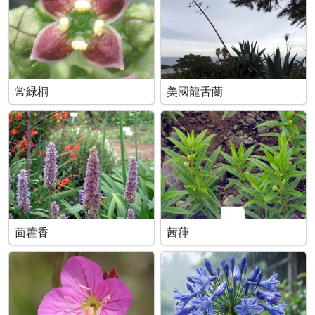
常緑桐
美國龍舌蘭
茴藿香
茜葎