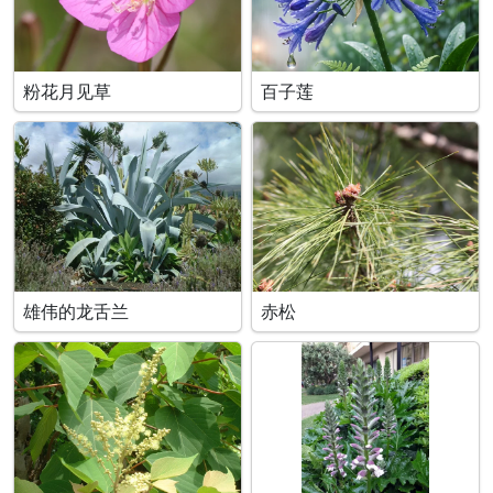
粉花月见草
百子莲
雄伟的龙舌兰
赤松