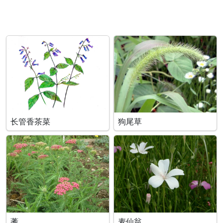
长管香茶菜
狗尾草
蓍
麦仙翁