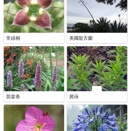
常緑桐
美國龍舌蘭
茴藿香
茜葎