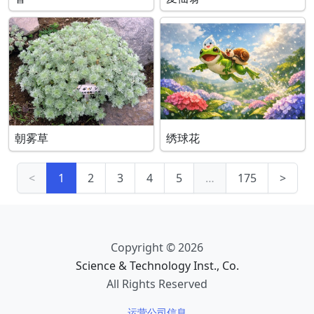
朝雾草
绣球花
<
1
2
3
4
5
…
175
>
Copyright © 2026
Science & Technology Inst., Co.
All Rights Reserved
运营公司信息