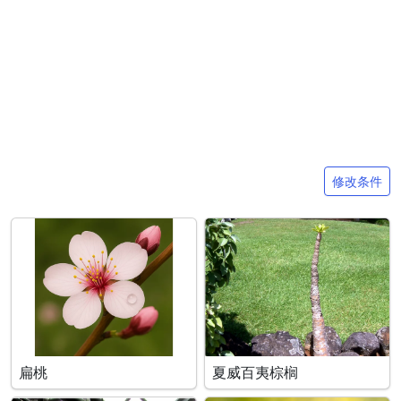
搜索条件
修改条件
扁桃
夏威百夷棕榈