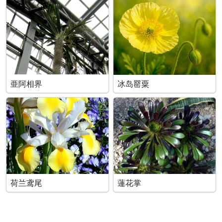
亜阿相界
冰岛罂粟
荷兰鸢尾
蓮花掌