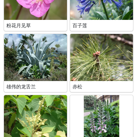
粉花月见草
百子莲
雄伟的龙舌兰
赤松