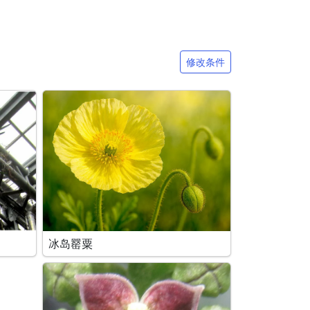
修改条件
冰岛罂粟