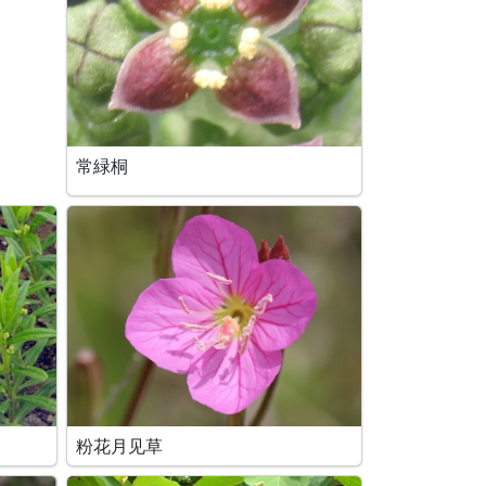
常緑桐
粉花月见草