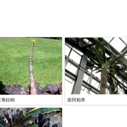
百夷棕榈
亜阿相界