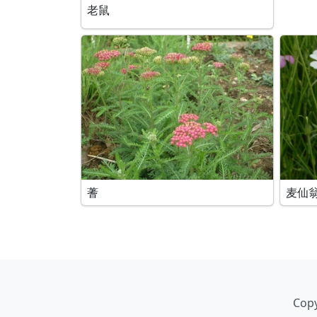
老鼠
蓍
麦仙
Copy