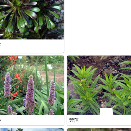
掌
香
茜葎