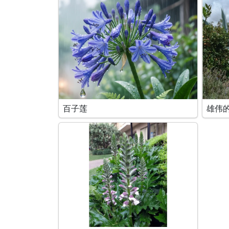
百子莲
雄伟