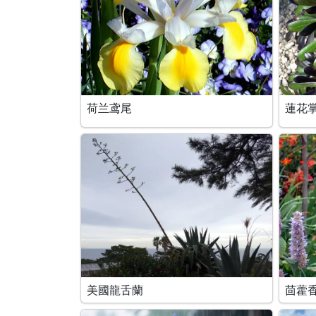
荷兰鸢尾
蓮花
美國龍舌蘭
茴藿