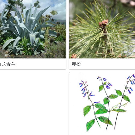
的龙舌兰
赤松