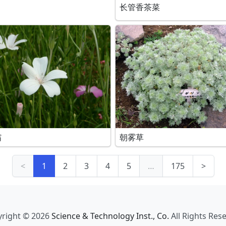
长管香茶菜
翁
朝雾草
<
1
2
3
4
5
…
175
>
right © 2026
Science & Technology Inst., Co.
All Rights Res