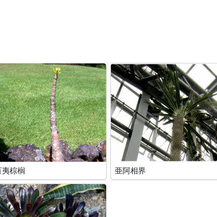
百夷棕榈
亜阿相界