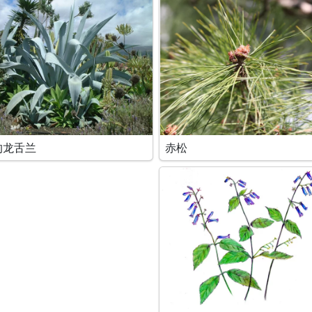
的龙舌兰
赤松