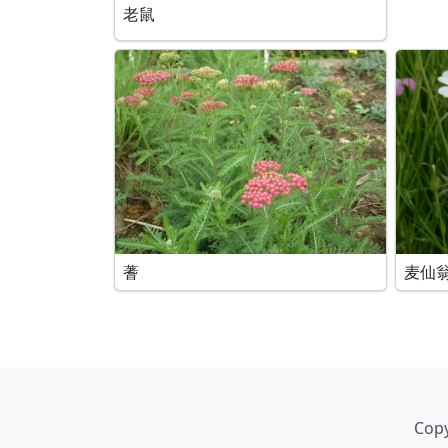
老鼠
蓍
麦仙
Copy