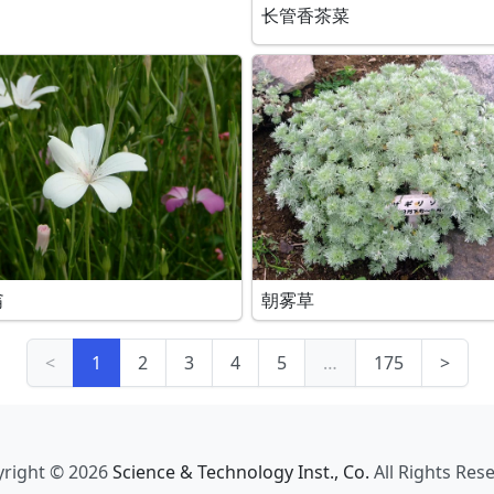
长管香茶菜
翁
朝雾草
<
1
2
3
4
5
…
175
>
right © 2026
Science & Technology Inst., Co.
All Rights Res