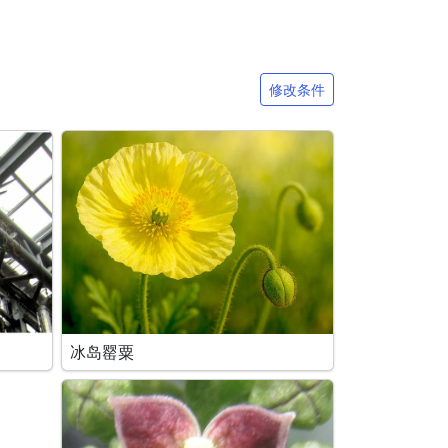
修改条件
冰岛罂粟