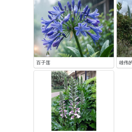
百子莲
雄伟