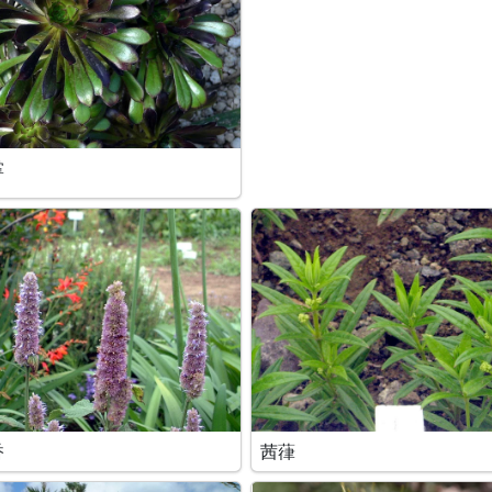
掌
香
茜葎