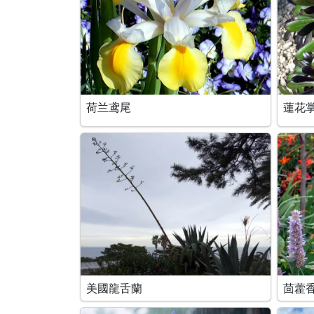
荷兰鸢尾
蓮花
美國龍舌蘭
茴藿