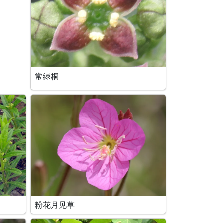
常緑桐
粉花月见草