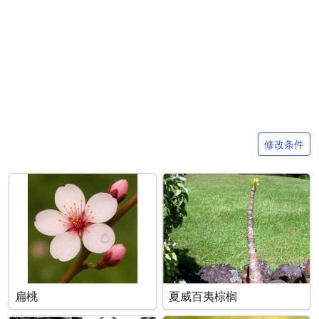
搜索条件
修改条件
扁桃
夏威百夷棕榈