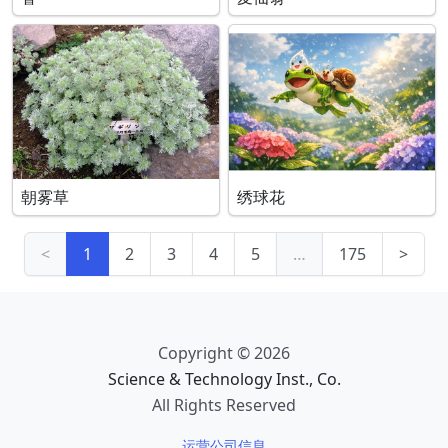
朝雾草
绣球花
<
1
2
3
4
5
…
175
>
Copyright © 2026
Science & Technology Inst., Co.
All Rights Reserved
运营公司信息