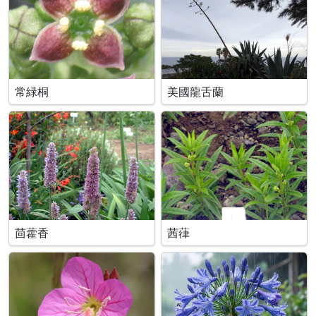
常緑桐
美國龍舌蘭
茴藿香
茜葎