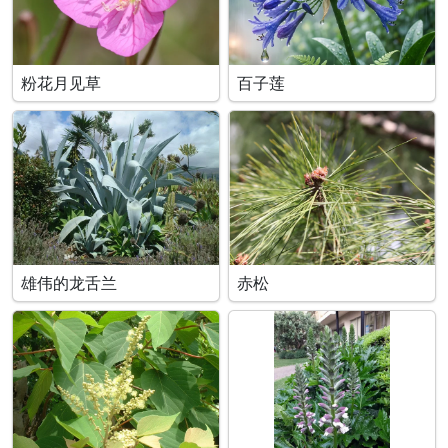
粉花月见草
百子莲
雄伟的龙舌兰
赤松