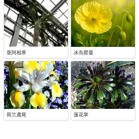
亜阿相界
冰岛罂粟
荷兰鸢尾
蓮花掌