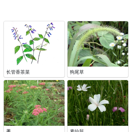
长管香茶菜
狗尾草
蓍
麦仙翁