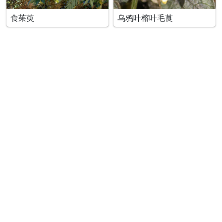
食茱萸
乌鸦叶榕叶毛茛