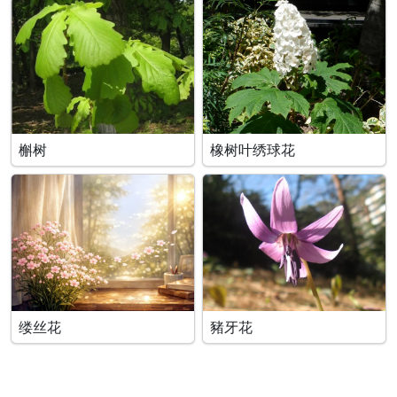
槲树
橡树叶绣球花
缕丝花
豬牙花