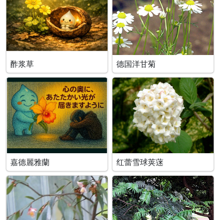
酢浆草
德国洋甘菊
嘉德麗雅蘭
红蕾雪球荚蒾