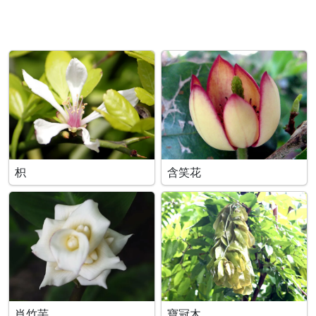
枳
含笑花
肖竹芋
寶冠木