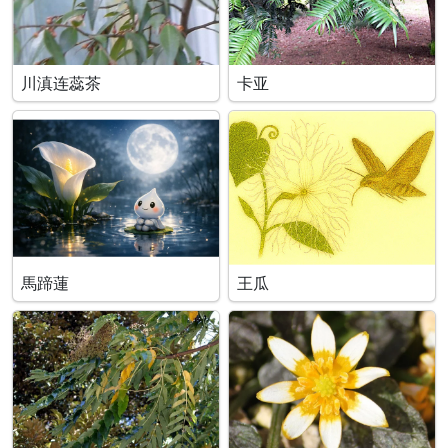
川滇连蕊茶
卡亚
馬蹄蓮
王瓜