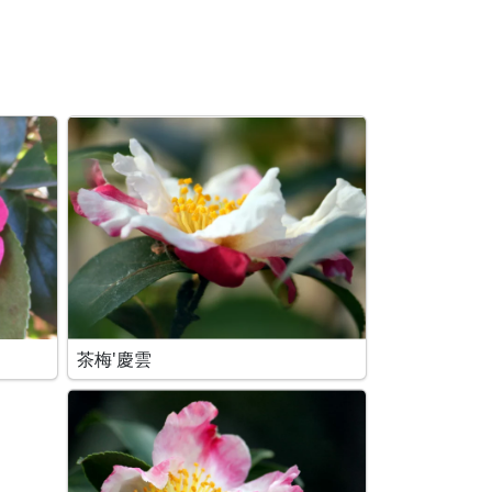
茶梅'慶雲