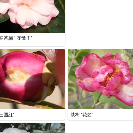
春茶梅 ' 花散里'
'三国紅'
茶梅 '花笠'