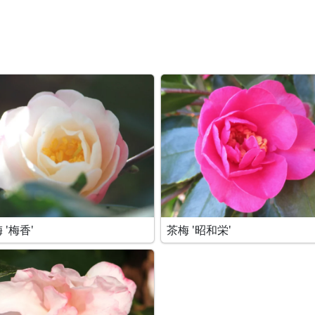
 '梅香'
茶梅 '昭和栄'