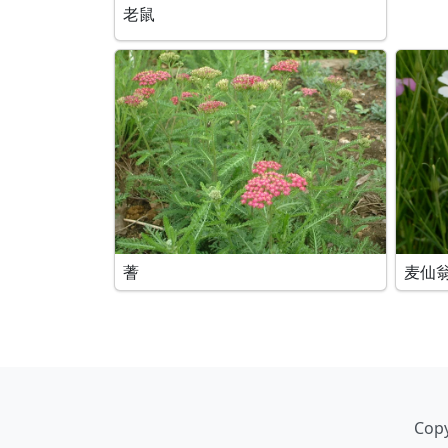
老鼠
蓍
麦仙
Copy