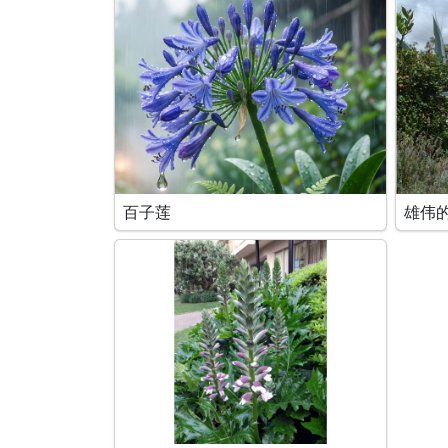
百子莲
雄伟