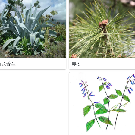
的龙舌兰
赤松