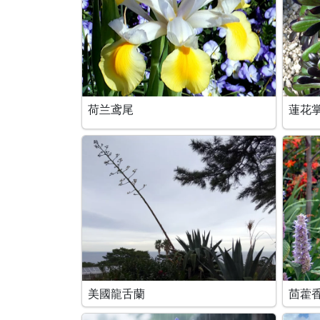
荷兰鸢尾
蓮花
美國龍舌蘭
茴藿