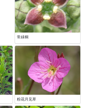
常緑桐
粉花月见草