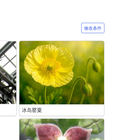
修改条件
冰岛罂粟