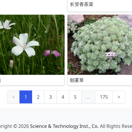
长管香茶菜
翁
朝雾草
<
1
2
3
4
5
…
175
>
right © 2026
Science & Technology Inst., Co.
All Rights Res