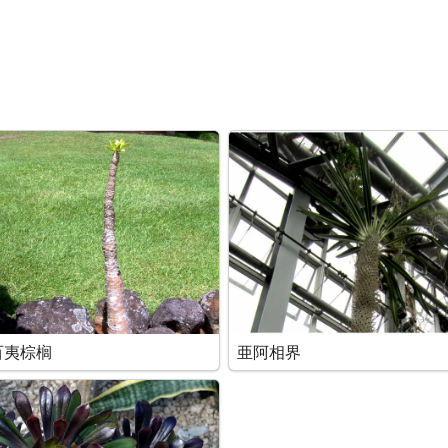
百夷棕榈
亜阿相界