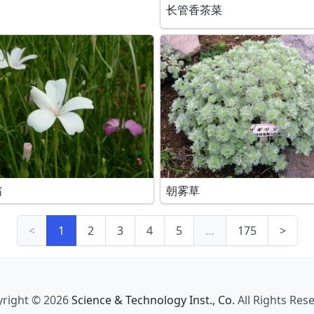
长管香茶菜
翁
朝雾草
<
1
2
3
4
5
…
175
>
right © 2026
Science & Technology Inst., Co.
All Rights Res