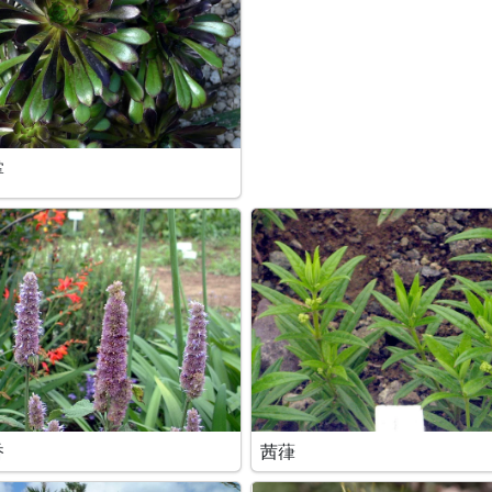
掌
香
茜葎