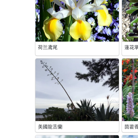
荷兰鸢尾
蓮花
美國龍舌蘭
茴藿