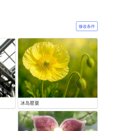
修改条件
冰岛罂粟