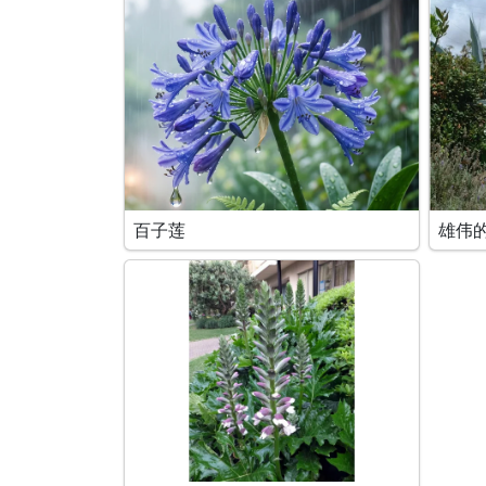
百子莲
雄伟