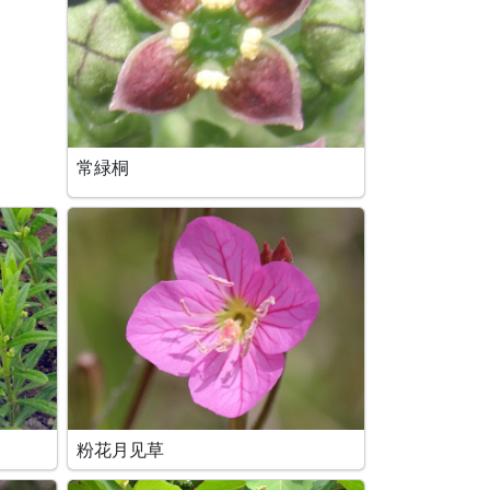
常緑桐
粉花月见草