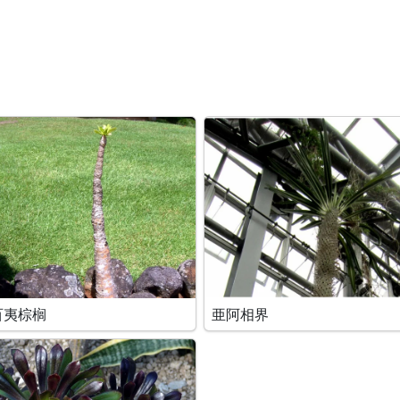
百夷棕榈
亜阿相界