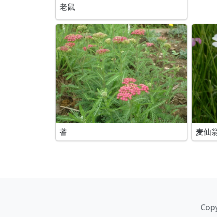
老鼠
蓍
麦仙
Copy