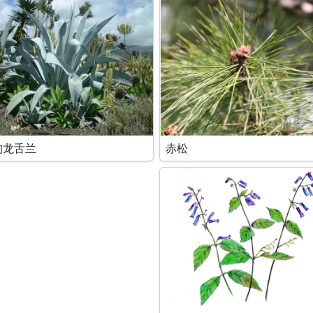
的龙舌兰
赤松