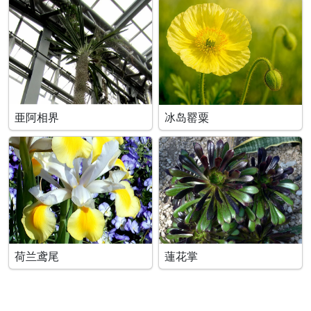
亜阿相界
冰岛罂粟
荷兰鸢尾
蓮花掌