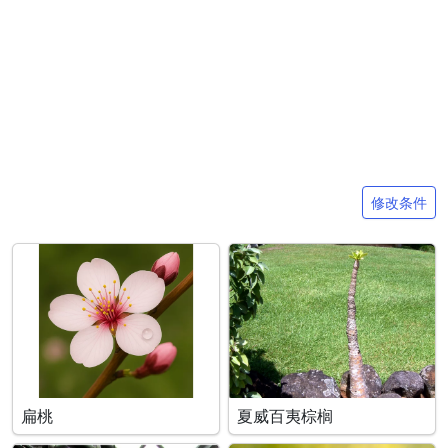
搜索条件
修改条件
扁桃
夏威百夷棕榈