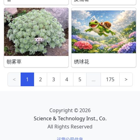
朝雾草
绣球花
<
1
2
3
4
5
…
175
>
Copyright © 2026
Science & Technology Inst., Co.
All Rights Reserved
运营公司信息