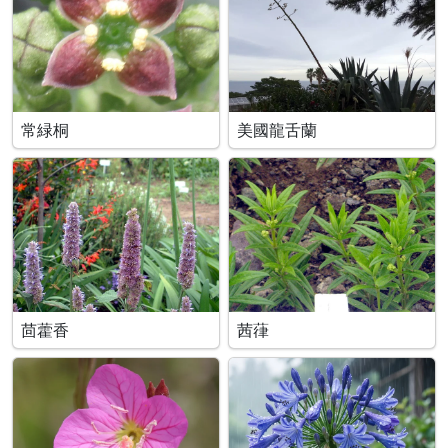
常緑桐
美國龍舌蘭
茴藿香
茜葎