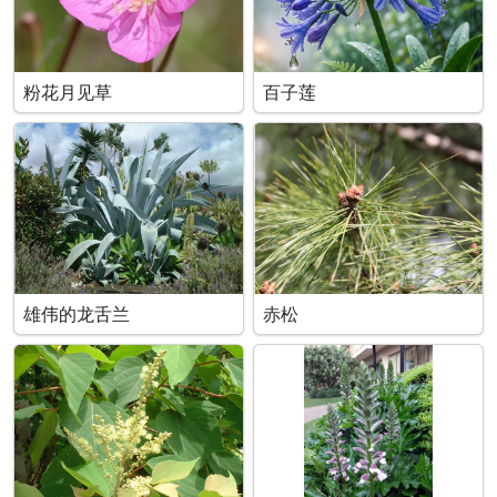
粉花月见草
百子莲
雄伟的龙舌兰
赤松