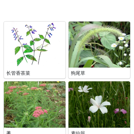
长管香茶菜
狗尾草
蓍
麦仙翁