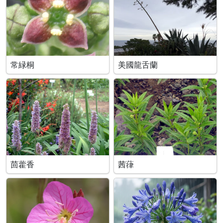
常緑桐
美國龍舌蘭
茴藿香
茜葎