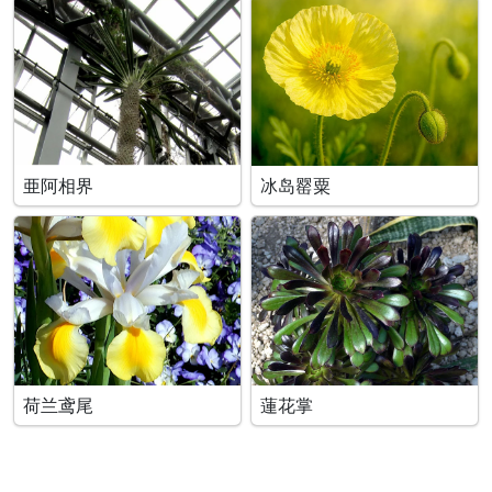
亜阿相界
冰岛罂粟
荷兰鸢尾
蓮花掌