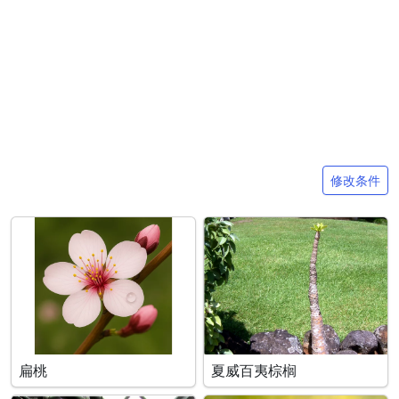
搜索条件
修改条件
扁桃
夏威百夷棕榈