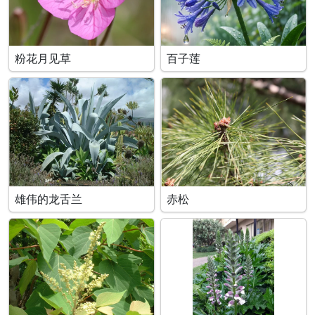
粉花月见草
百子莲
雄伟的龙舌兰
赤松