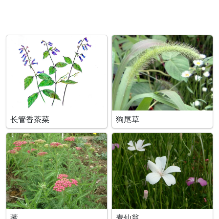
长管香茶菜
狗尾草
蓍
麦仙翁