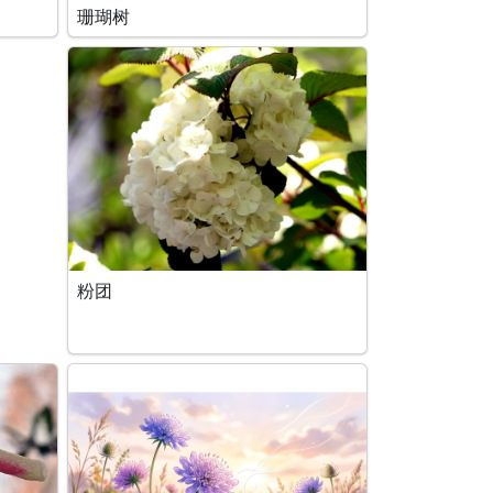
珊瑚树
粉团