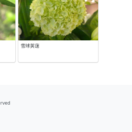
雪球荚蒾
erved