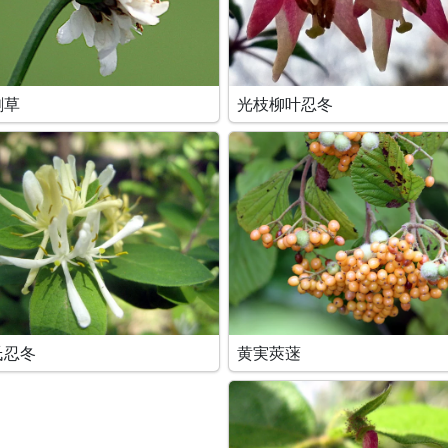
刺草
光枝柳叶忍冬
氏忍冬
黄実莢蒾