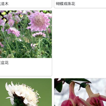
六道木
蝴蝶戏珠花
蓝盆花