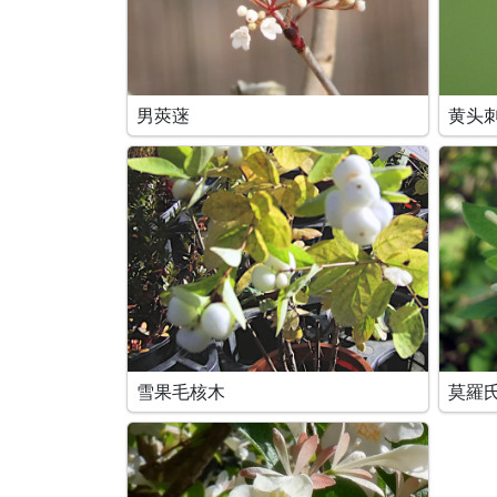
男莢蒾
黄头
雪果毛核木
莫羅