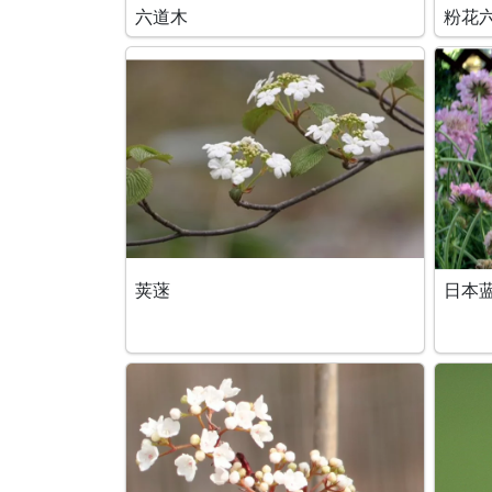
六道木
粉花
荚蒾
日本