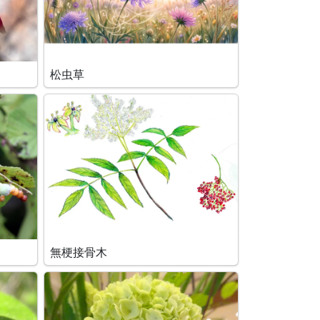
松虫草
無梗接骨木