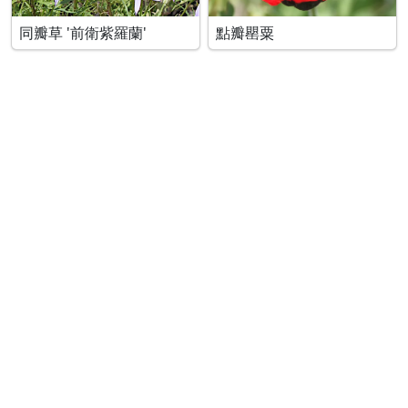
同瓣草 '前衛紫羅蘭'
點瓣罌粟