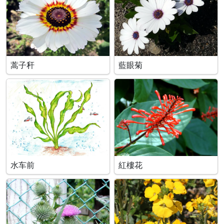
蒿子秆
藍眼菊
水车前
紅樓花