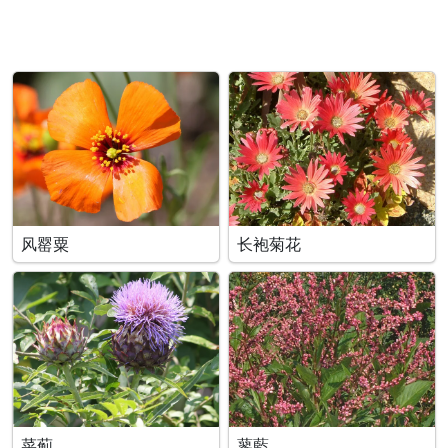
风罂粟
长袍菊花
菜薊
蓼藍