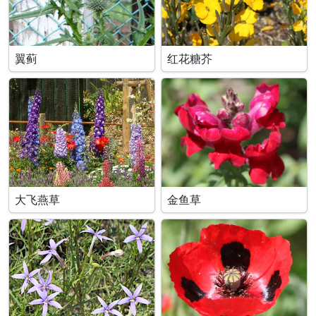
翼蓟
红花糖芥
大飞燕草
金鱼草