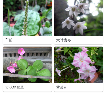
车前
大叶麦冬
大花酢浆草
紫茉莉