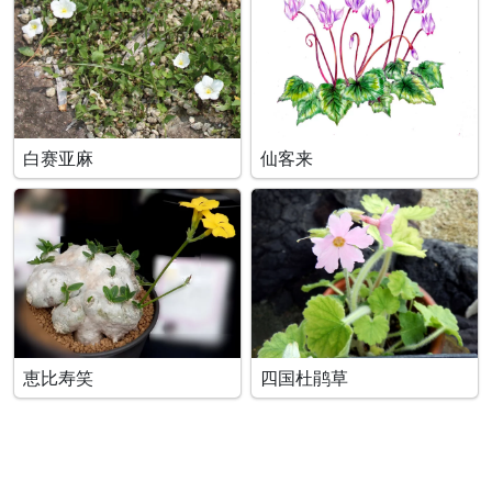
白赛亚麻
仙客来
恵比寿笑
四国杜鹃草