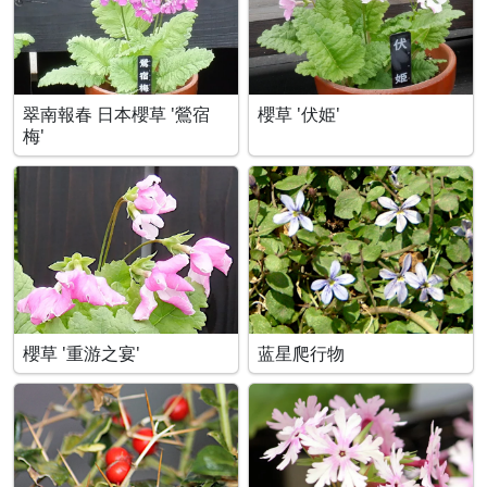
翠南報春 日本櫻草 '鶯宿
櫻草 '伏姫'
梅'
櫻草 '重游之宴'
蓝星爬行物