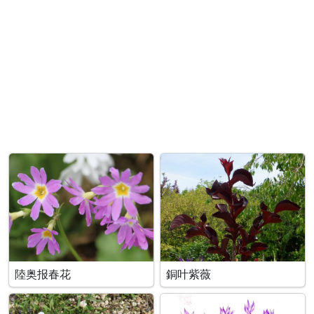
陸奥报春花
銅叶紫薇