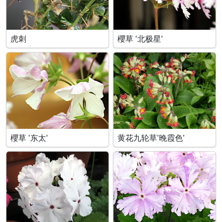
虎刺
櫻草 '北极星'
櫻草 '东太'
黄花九轮草'晚霞色'