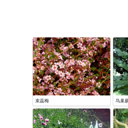
搜索条件
束蕊梅
鸟巢