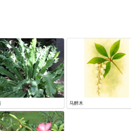
蕨
马醉木