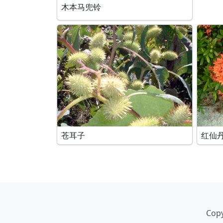
木本马兜铃
苍耳子
红仙
Copy