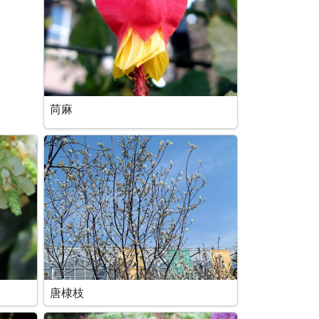
苘麻
唐棣枝