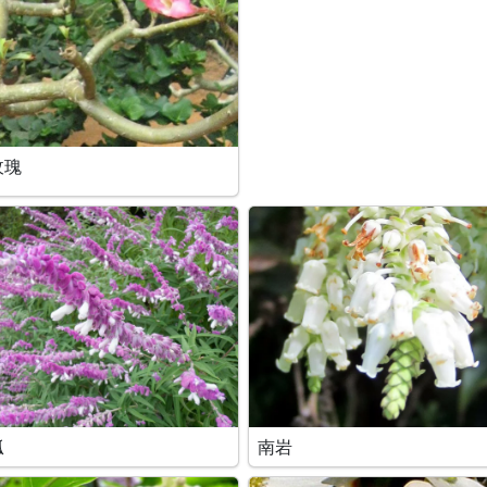
玫瑰
瓠
南岩