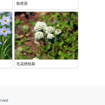
散尾葵
毛花绣线菊
erved