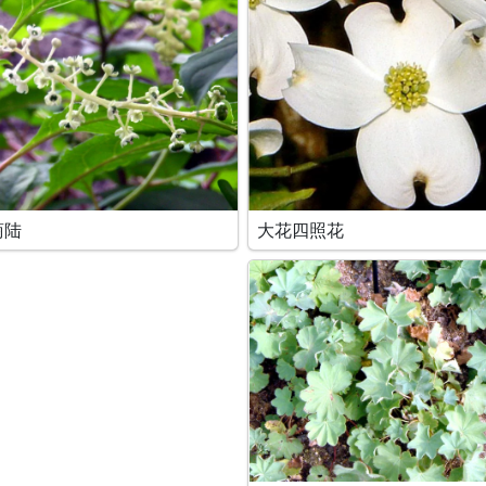
商陆
大花四照花