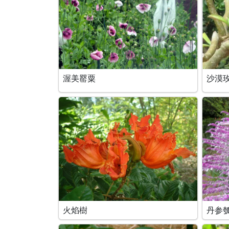
渥美罂粟
沙漠
火焰樹
丹参