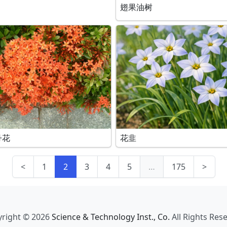
翅果油树
丹花
花韭
<
1
2
3
4
5
…
175
>
right © 2026
Science & Technology Inst., Co.
All Rights Res