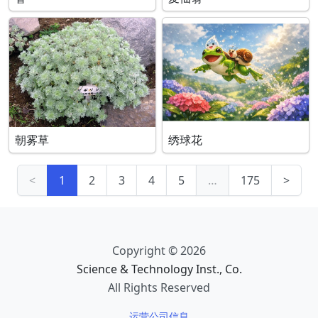
朝雾草
绣球花
<
1
2
3
4
5
…
175
>
Copyright © 2026
Science & Technology Inst., Co.
All Rights Reserved
运营公司信息