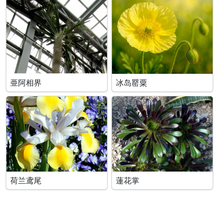
亜阿相界
冰岛罂粟
荷兰鸢尾
蓮花掌