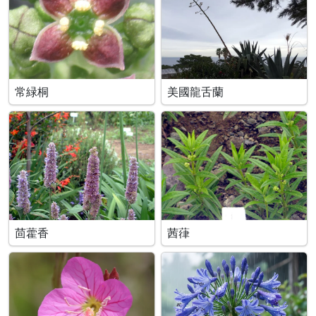
常緑桐
美國龍舌蘭
茴藿香
茜葎