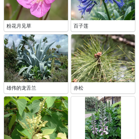
粉花月见草
百子莲
雄伟的龙舌兰
赤松