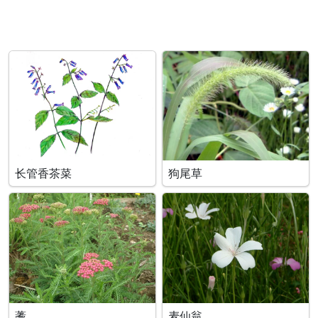
长管香茶菜
狗尾草
蓍
麦仙翁