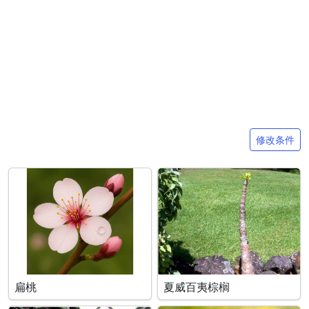
搜索条件
修改条件
扁桃
夏威百夷棕榈