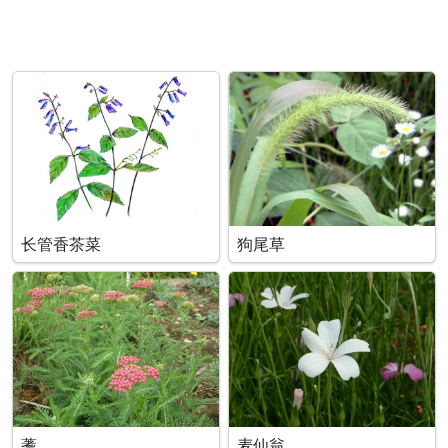
长管香茶菜
狗尾草
蓍
麦仙翁