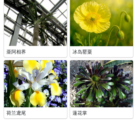
亜阿相界
冰岛罂粟
荷兰鸢尾
蓮花掌