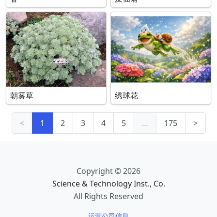
朝雾草
绣球花
<
1
2
3
4
5
…
175
>
Copyright © 2026
Science & Technology Inst., Co.
All Rights Reserved
运营公司信息