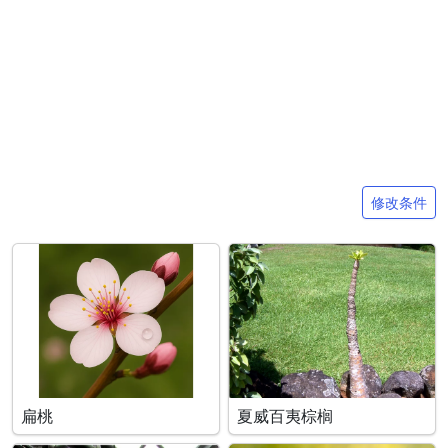
搜索条件
修改条件
扁桃
夏威百夷棕榈