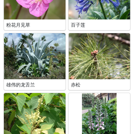
粉花月见草
百子莲
雄伟的龙舌兰
赤松