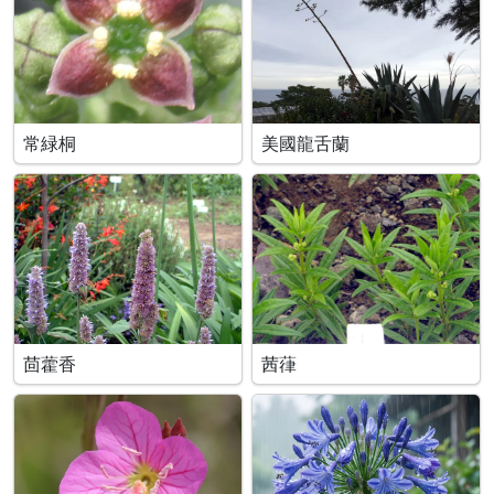
常緑桐
美國龍舌蘭
茴藿香
茜葎