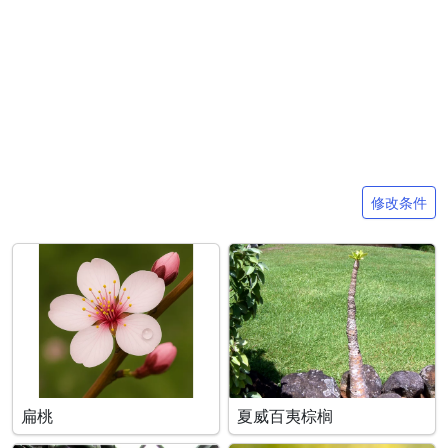
搜索条件
修改条件
扁桃
夏威百夷棕榈