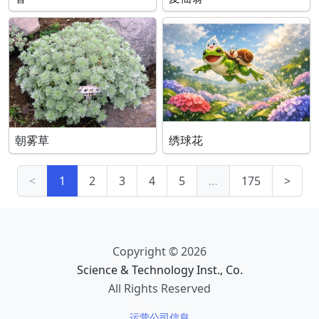
朝雾草
绣球花
<
1
2
3
4
5
…
175
>
Copyright © 2026
Science & Technology Inst., Co.
All Rights Reserved
运营公司信息