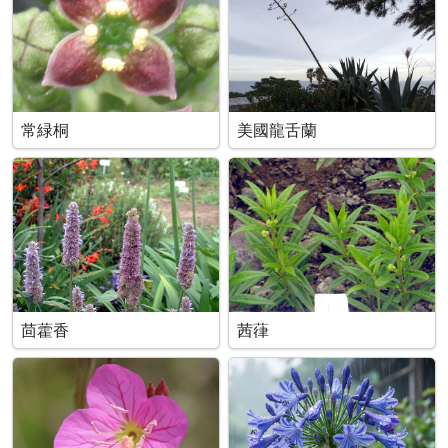
常緑桐
美國龍舌蘭
茴藿香
茜葎