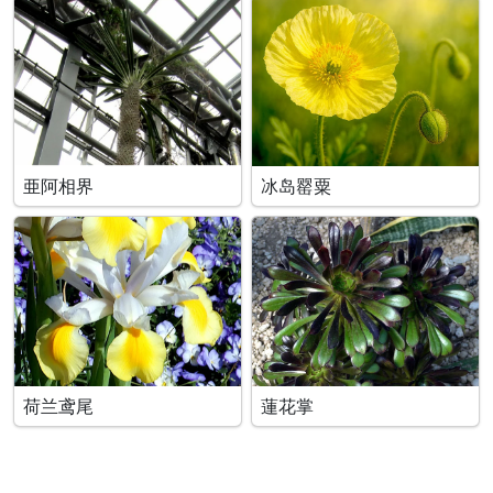
亜阿相界
冰岛罂粟
荷兰鸢尾
蓮花掌