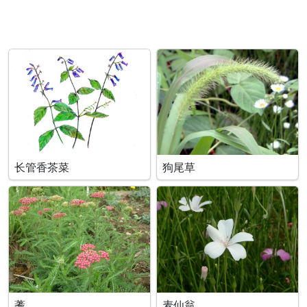
长管香茶菜
狗尾草
蓍
麦仙翁