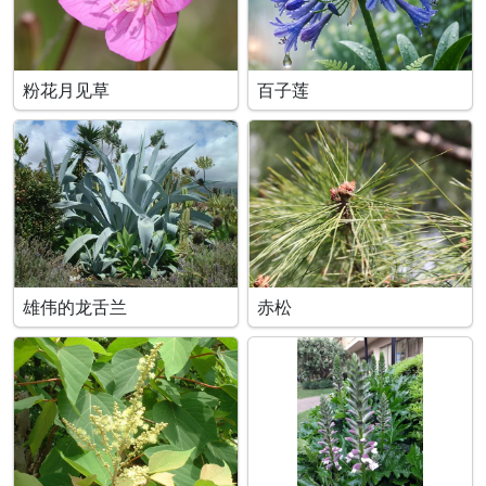
粉花月见草
百子莲
雄伟的龙舌兰
赤松