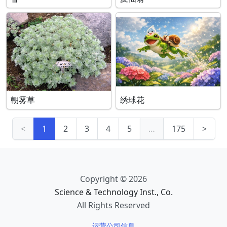
朝雾草
绣球花
<
1
2
3
4
5
…
175
>
Copyright © 2026
Science & Technology Inst., Co.
All Rights Reserved
运营公司信息