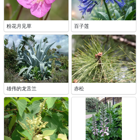
粉花月见草
百子莲
雄伟的龙舌兰
赤松