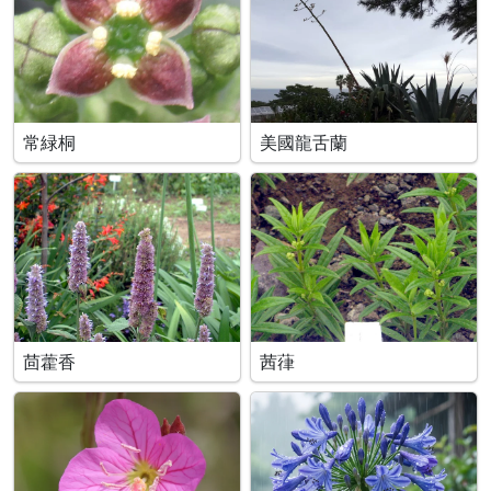
常緑桐
美國龍舌蘭
茴藿香
茜葎