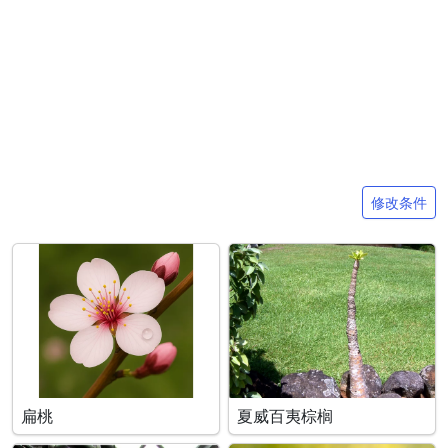
搜索条件
修改条件
扁桃
夏威百夷棕榈