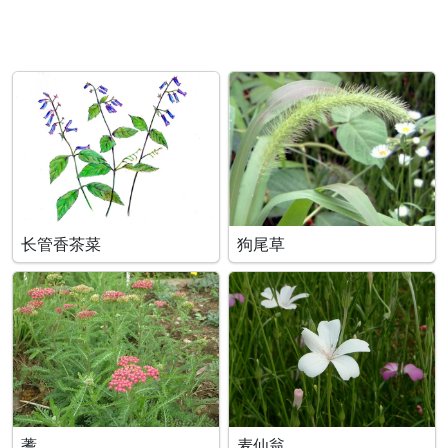
长管香茶菜
狗尾草
蓍
麦仙翁