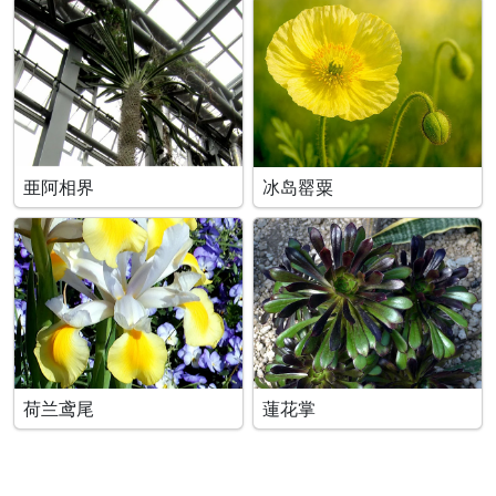
亜阿相界
冰岛罂粟
荷兰鸢尾
蓮花掌