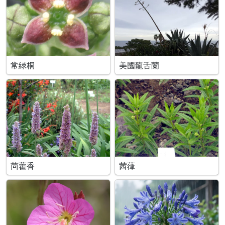
常緑桐
美國龍舌蘭
茴藿香
茜葎