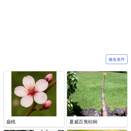
搜索条件
修改条件
扁桃
夏威百夷棕榈