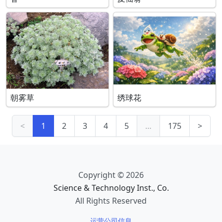
朝雾草
绣球花
<
1
2
3
4
5
…
175
>
Copyright © 2026
Science & Technology Inst., Co.
All Rights Reserved
运营公司信息