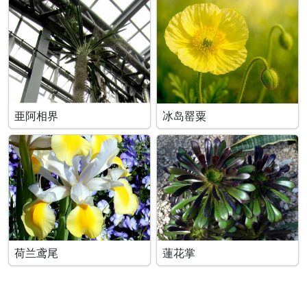
亜阿相界
冰岛罂粟
荷兰鸢尾
蓮花掌