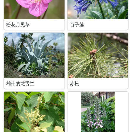
粉花月见草
百子莲
雄伟的龙舌兰
赤松