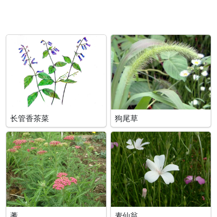
长管香茶菜
狗尾草
蓍
麦仙翁