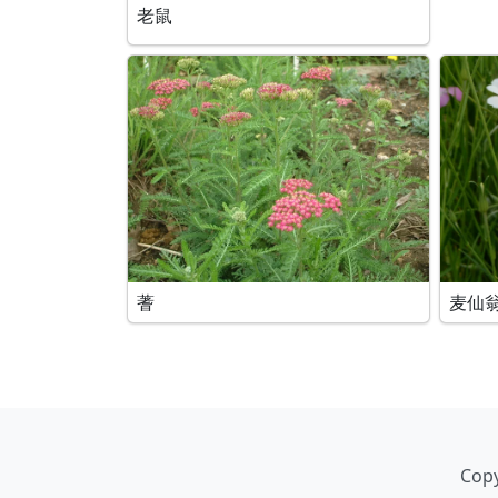
老鼠
蓍
麦仙
Copy