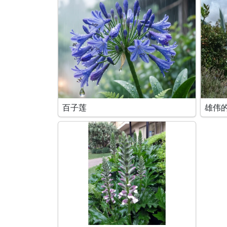
百子莲
雄伟