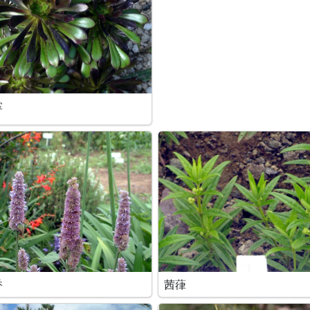
掌
香
茜葎