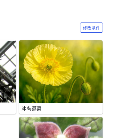
修改条件
冰岛罂粟