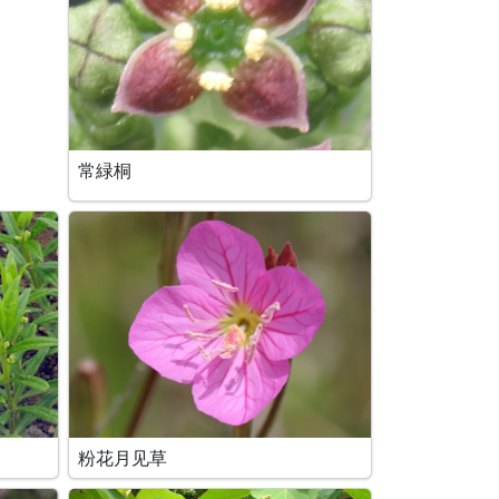
常緑桐
粉花月见草