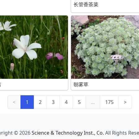
长管香茶菜
翁
朝雾草
<
1
2
3
4
5
…
175
>
right © 2026
Science & Technology Inst., Co.
All Rights Res