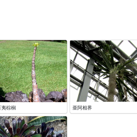
百夷棕榈
亜阿相界