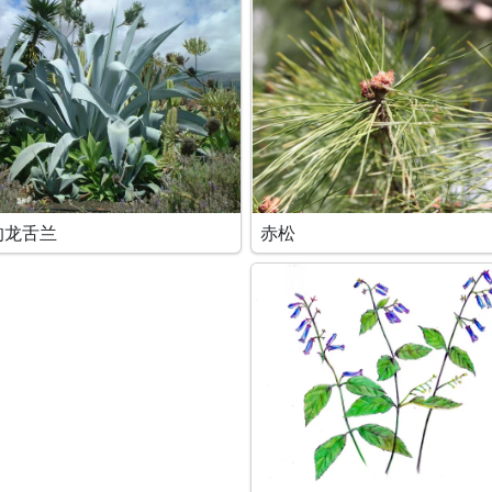
的龙舌兰
赤松