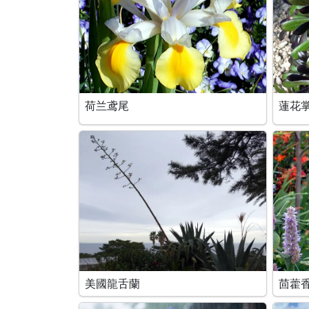
荷兰鸢尾
蓮花
美國龍舌蘭
茴藿