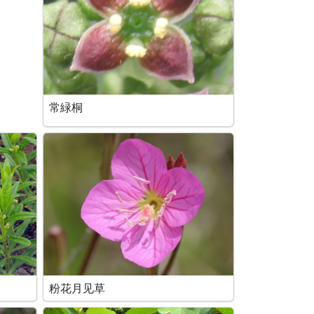
常緑桐
粉花月见草