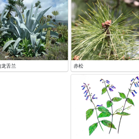
的龙舌兰
赤松