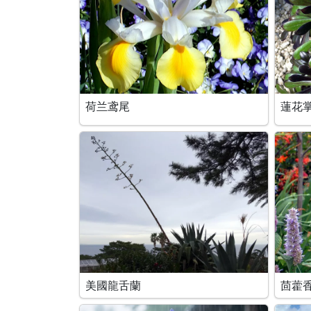
荷兰鸢尾
蓮花
美國龍舌蘭
茴藿