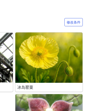
修改条件
冰岛罂粟