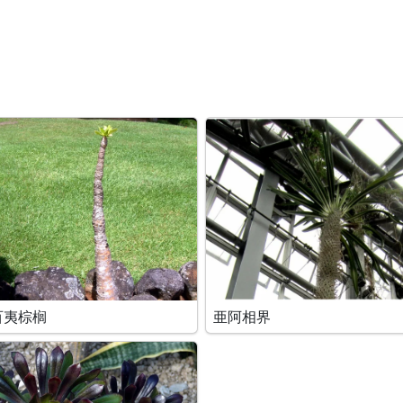
百夷棕榈
亜阿相界