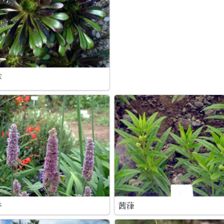
掌
香
茜葎