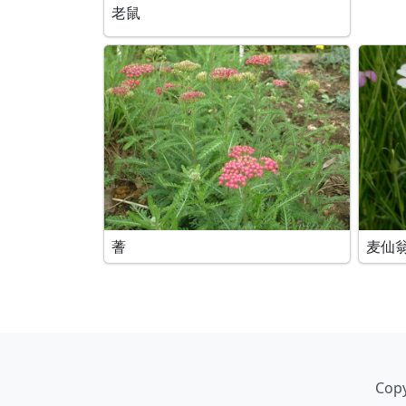
老鼠
蓍
麦仙
Copy