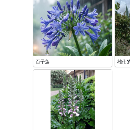
百子莲
雄伟