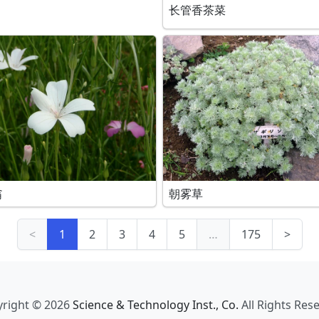
长管香茶菜
翁
朝雾草
<
1
2
3
4
5
…
175
>
right © 2026
Science & Technology Inst., Co.
All Rights Res