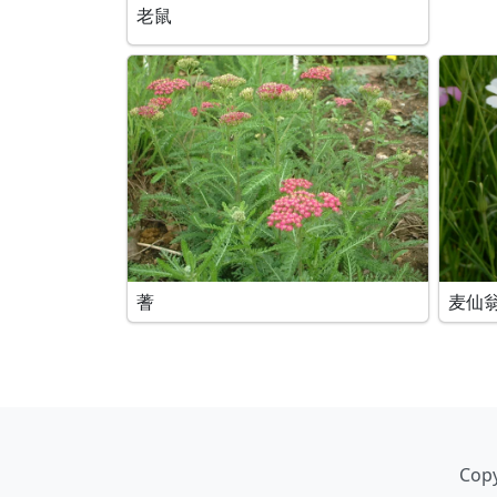
老鼠
蓍
麦仙
Copy