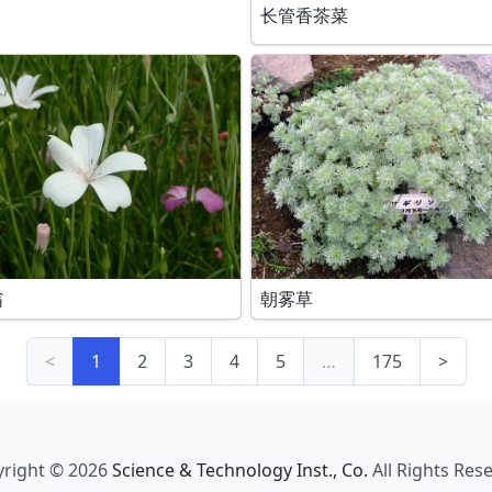
长管香茶菜
翁
朝雾草
<
1
2
3
4
5
…
175
>
right © 2026
Science & Technology Inst., Co.
All Rights Res