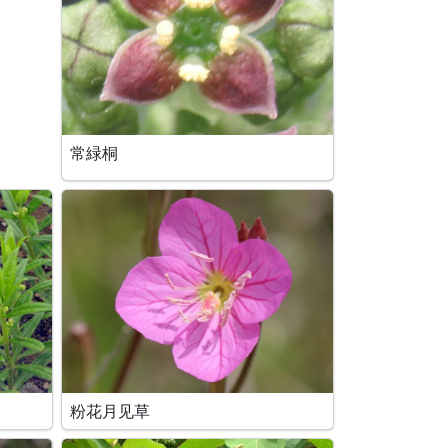
常緑桐
粉花月见草