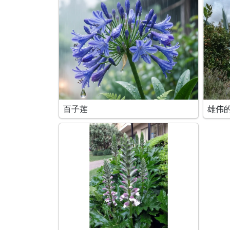
百子莲
雄伟