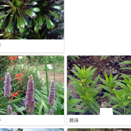
掌
香
茜葎