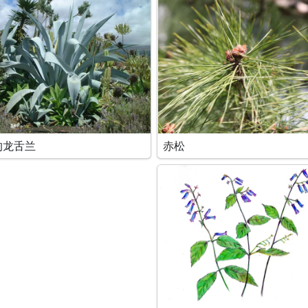
的龙舌兰
赤松