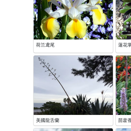
荷兰鸢尾
蓮花
美國龍舌蘭
茴藿