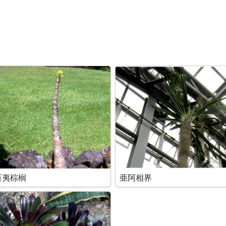
百夷棕榈
亜阿相界