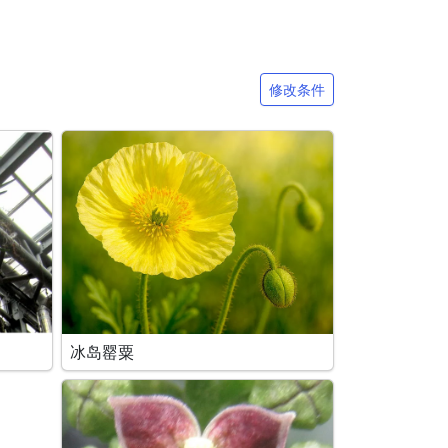
修改条件
冰岛罂粟