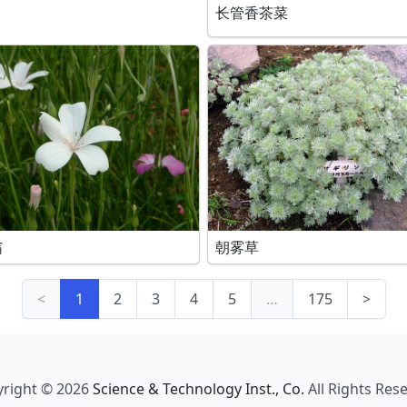
长管香茶菜
翁
朝雾草
<
1
2
3
4
5
…
175
>
right © 2026
Science & Technology Inst., Co.
All Rights Res