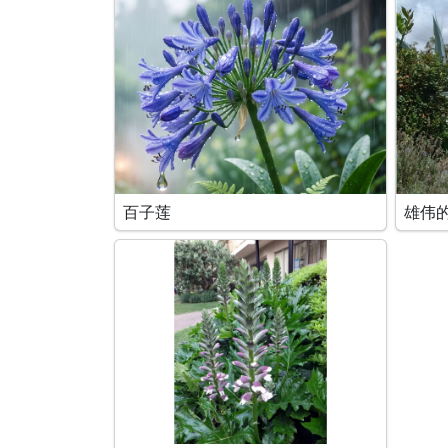
百子莲
雄伟