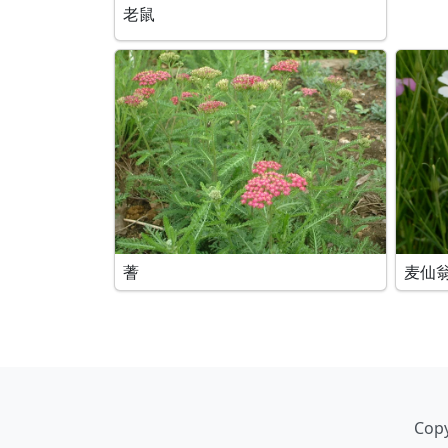
老鼠
蓍
麦仙
Copy