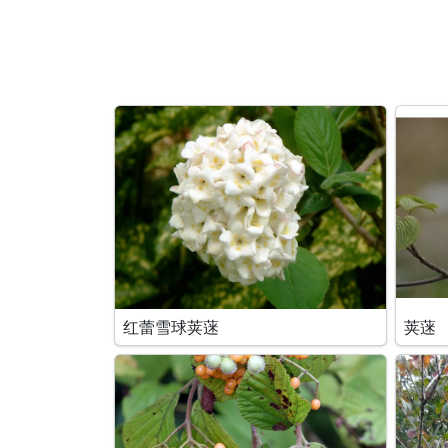
红蕾雪球荚蒾
荚蒾