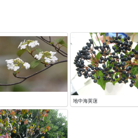
地中海荚蒾