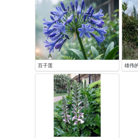
百子莲
雄伟