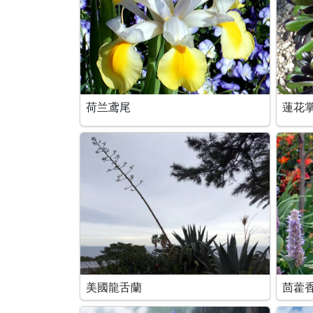
荷兰鸢尾
蓮花
美國龍舌蘭
茴藿