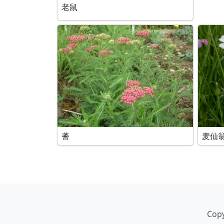
老鼠
蓍
麦仙
Copy