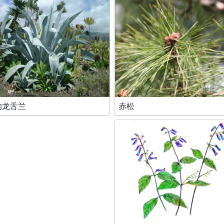
的龙舌兰
赤松