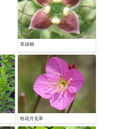
常緑桐
粉花月见草