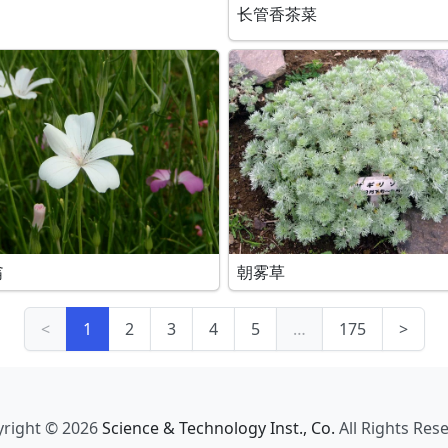
长管香茶菜
翁
朝雾草
<
1
2
3
4
5
…
175
>
right © 2026
Science & Technology Inst., Co.
All Rights Res