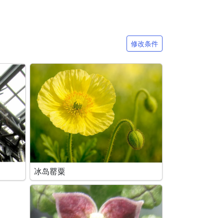
修改条件
冰岛罂粟