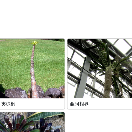
百夷棕榈
亜阿相界