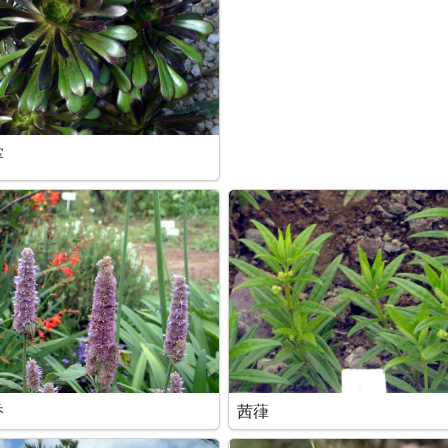
掌
香
茜葎