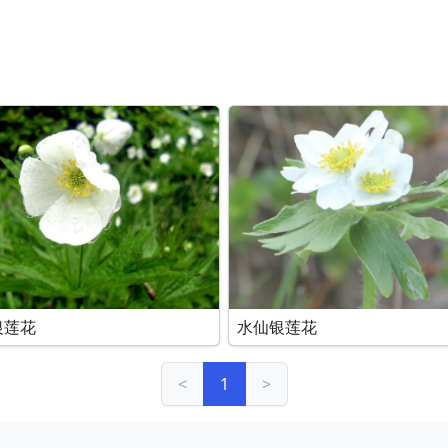
银莲花
水仙银莲花
<
1
>