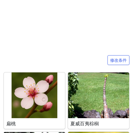
搜索条件
修改条件
扁桃
夏威百夷棕榈