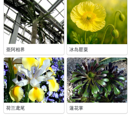
亜阿相界
冰岛罂粟
荷兰鸢尾
蓮花掌