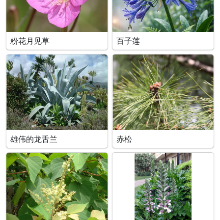
粉花月见草
百子莲
雄伟的龙舌兰
赤松