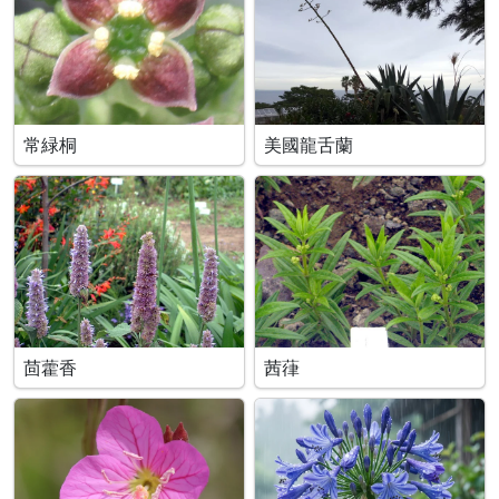
常緑桐
美國龍舌蘭
茴藿香
茜葎