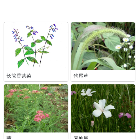
长管香茶菜
狗尾草
蓍
麦仙翁