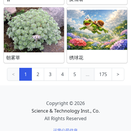
朝雾草
绣球花
<
1
2
3
4
5
…
175
>
Copyright © 2026
Science & Technology Inst., Co.
All Rights Reserved
运营公司信息