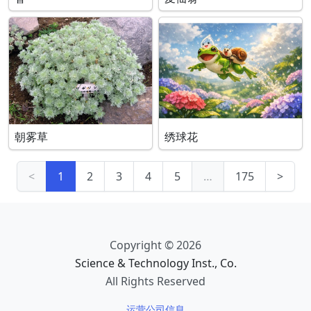
朝雾草
绣球花
<
1
2
3
4
5
…
175
>
Copyright © 2026
Science & Technology Inst., Co.
All Rights Reserved
运营公司信息