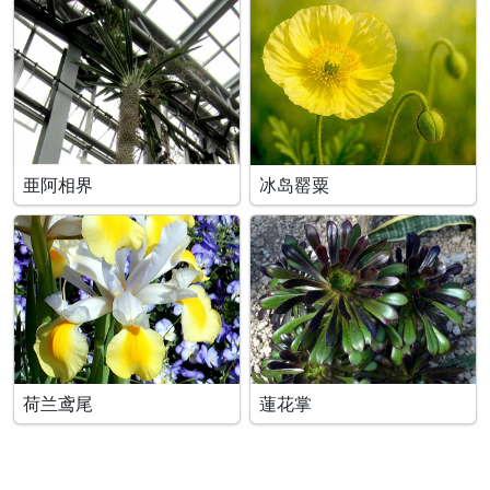
亜阿相界
冰岛罂粟
荷兰鸢尾
蓮花掌