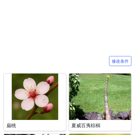
搜索条件
修改条件
扁桃
夏威百夷棕榈