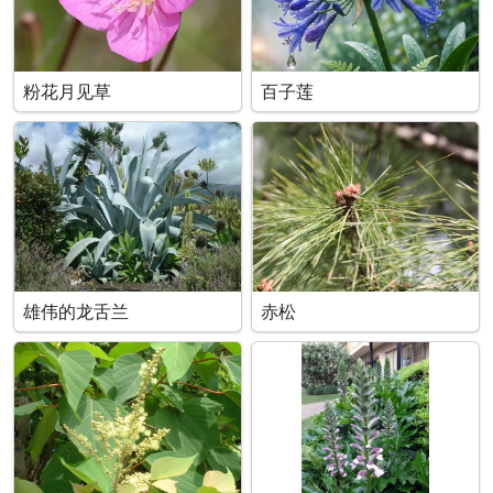
粉花月见草
百子莲
雄伟的龙舌兰
赤松