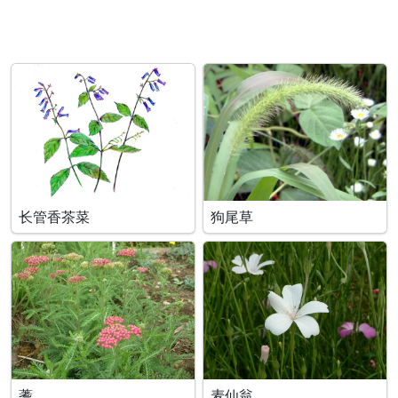
长管香茶菜
狗尾草
蓍
麦仙翁