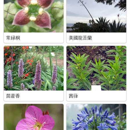
常緑桐
美國龍舌蘭
茴藿香
茜葎