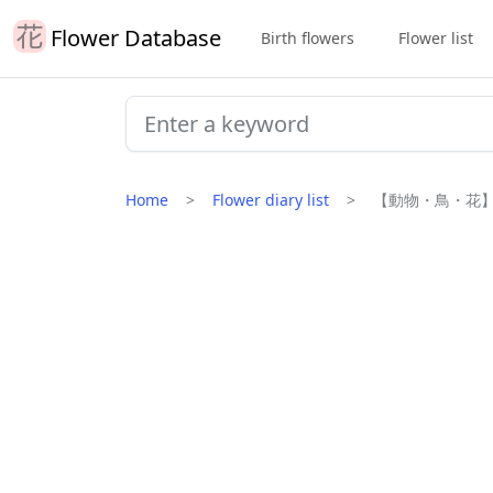
Flower Database
Birth flowers
Flower list
Home
Flower diary list
【動物・鳥・花