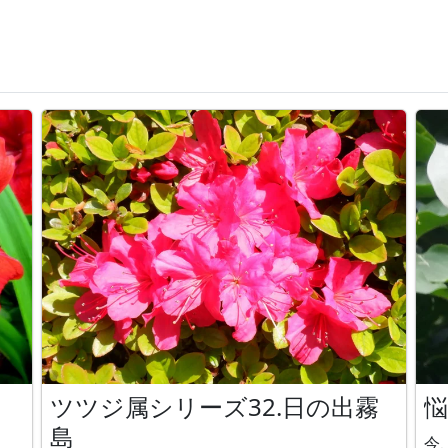
ツツジ属シリーズ32.日の出霧
島
今