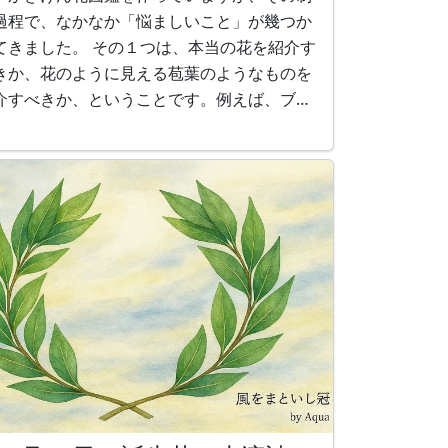
過程で、なかなか「悩ましいこと」が幾つか
てきました。 その１つは、本当の花を紹介す
きか、花のように見える苞葉のようなものを
介すべきか、ということです。例えば、ブー
ンビリアの場合、赤や紫、朱色の花が咲いて
るように見えますが、実際にはそれらは花で
なく、花を取り巻く葉、いわゆる、苞葉で
。本当の花は苞葉が3枚セットになった中央に
る小さい地味な白色