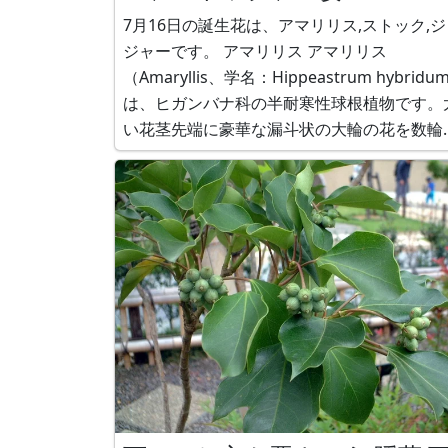
7月16日の誕生花は、アマリリス,ストック,ジ
ジャーです。 アマリリス アマリリス
（Amaryllis、学名：Hippeastrum hybridu
は、ヒガンバナ科の半耐寒性球根植物です。
い花茎先端に豪華な漏斗状の大輪の花を数輪
向きに咲かせます。花言葉は「誇り、輝くば
りの美しさ」です。 ストック ストック
（Stock、学名：Matthiola incana）は、ア
ナ科の耐寒性一