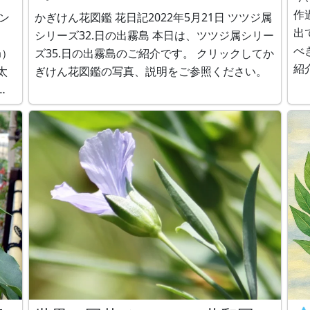
作
ン
かぎけん花図鑑 花日記2022年5月21日 ツツジ属
出
シリーズ32.日の出霧島 本日は、ツツジ属シリー
べ
m）
ズ35.日の出霧島のご紹介です。 クリックしてか
紹
太
ぎけん花図鑑の写真、説明をご参照ください。
ゲ
横
い
か
は
す
ブラ
あ