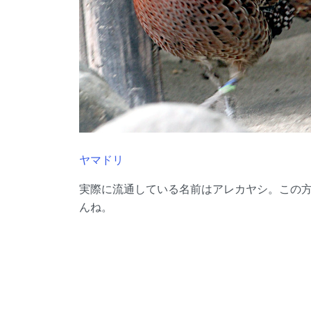
ヤマドリ
実際に流通している名前はアレカヤシ。この
んね。