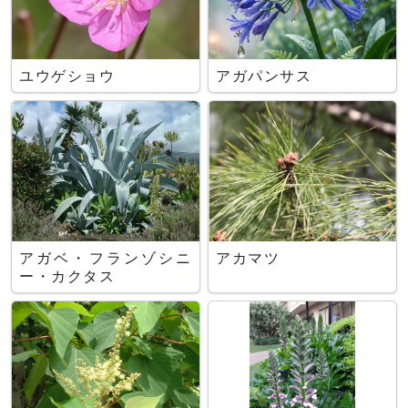
ユウゲショウ
アガパンサス
アガベ・フランゾシニ
アカマツ
ー・カクタス