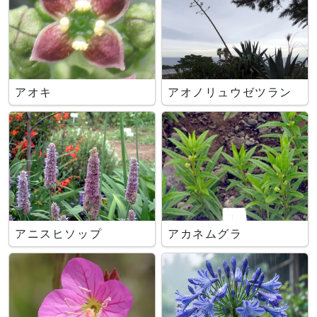
アオキ
アオノリュウゼツラン
アニスヒソップ
アカネムグラ