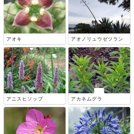
アオキ
アオノリュウゼツラン
アニスヒソップ
アカネムグラ