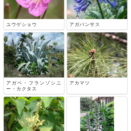
ユウゲショウ
アガパンサス
アガベ・フランゾシニ
アカマツ
ー・カクタス