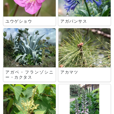
ユウゲショウ
アガパンサス
アガベ・フランゾシニ
アカマツ
ー・カクタス