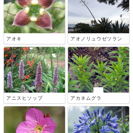
アオキ
アオノリュウゼツラン
アニスヒソップ
アカネムグラ