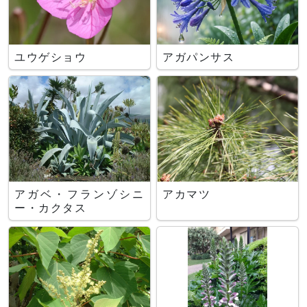
ユウゲショウ
アガパンサス
アガベ・フランゾシニ
アカマツ
ー・カクタス