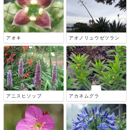
アオキ
アオノリュウゼツラン
アニスヒソップ
アカネムグラ