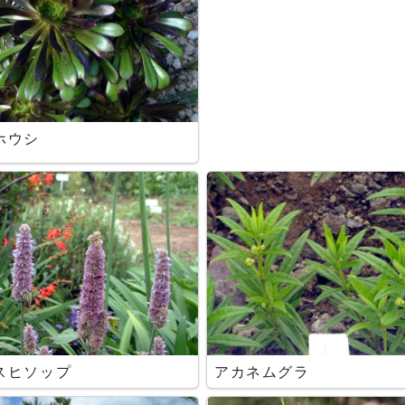
ホウシ
スヒソップ
アカネムグラ