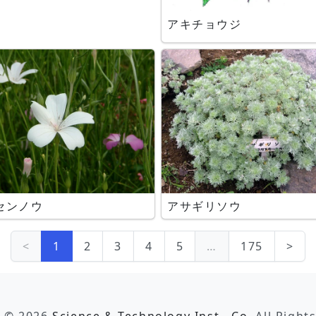
アキチョウジ
センノウ
アサギリソウ
<
1
2
3
4
5
…
175
>