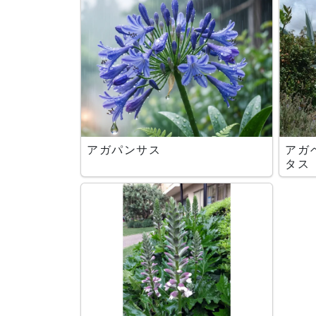
アガパンサス
アガ
タス