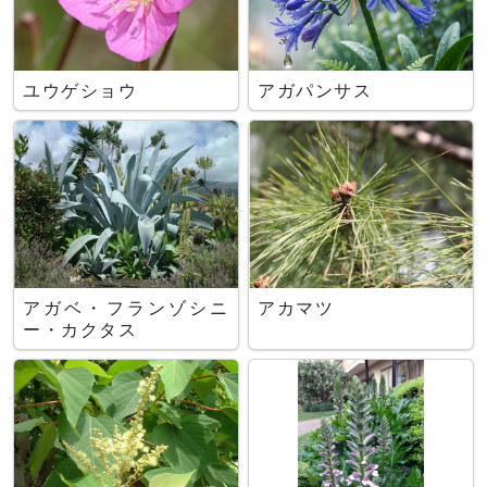
ユウゲショウ
アガパンサス
アガベ・フランゾシニ
アカマツ
ー・カクタス