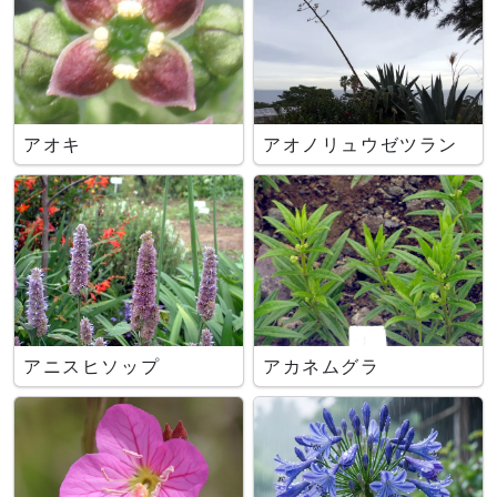
アオキ
アオノリュウゼツラン
アニスヒソップ
アカネムグラ