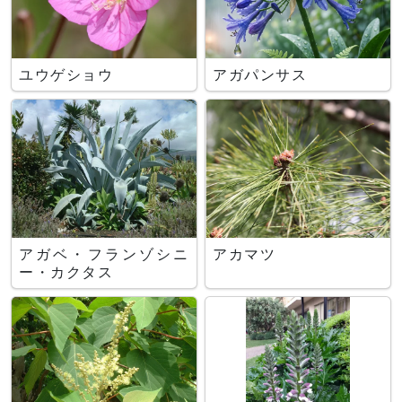
ユウゲショウ
アガパンサス
アガベ・フランゾシニ
アカマツ
ー・カクタス