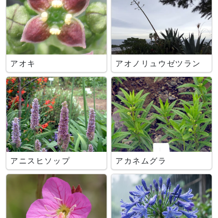
アオキ
アオノリュウゼツラン
アニスヒソップ
アカネムグラ